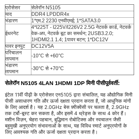
प्रोसेसर
सेलेरॉन N5105
याद
DDR4 LPDDR4x
भंडारण
1*एम.2 2230 एनवीएमई; 1*SATA3.0
4*I225T - I225V/I226V2 2.5G नेटवर्क कार्ड, नेटवर्क
ईथरनेट
वेक-अप, नेटवर्क बूट का समर्थन; 2USB3.2.0;
1HDMI2.1 1.4; 1पावर बटन; 1*DC12V
पावर इनपुट
DC12V5A
परिचालन
-10°C से +60°C
तापमान
भंडारण
-30°C से +70°C
तापमान
सेलेरॉन N5105 4LAN 1HDMI 1DP मिनी पीसी
पूर्ववर्ती:
इंटेल 11वीं पीढ़ी के प्रोसेसर एन5105 द्वारा संचालित, यह औद्योगिक मिनी
पीसी असाधारण गति और ऊर्जा दक्षता प्रदान करता है, जो आधुनिक मांगों
के लिए आदर्श है। यह 2.0GHz बेस फ़्रीक्वेंसी पर चलता है, 2.9GHz
तक टर्बो-बूस्ट कर सकता है, और इसमें 4 थ्रेड्स के साथ 4 कोर हैं।
मशीन विज़न, चेहरा पहचान, बुद्धिमान रोबोटिक्स और स्वचालन जैसी
बहुमुखी अनुप्रयोग संभावनाओं के साथ, यह विविध स्मार्ट अनुप्रयोगों के
लिए आवश्यक गति और ऊर्जा दक्षता प्रदान करता है।