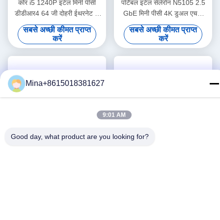
कोर i5 1240P इंटेल मिनी पीसी
पोर्टेबल इंटेल सेलेरोन N5105 2.5
डीडीआर4 64 जी दोहरी ईथरनेट के
GbE मिनी पीसी 4K डुअल एचडी
साथ दोहरी एचडीएमआई होम ऑफिस
डिस्प्ले के साथ
सबसे अच्छी कीमत प्राप्त
सबसे अच्छी कीमत प्राप्त
के लिए
करें
करें
Mina+8615018381627
9:01 AM
Good day, what product are you looking for?
वीडियो
वीडियो
सिंगल लैन 2.5G इंटेल मिनी पीसी
इंटेल कोर I7 13700H मिनी पीसी
डुअल डीडीआर4 64जी लिनक्स हार्ड
डीडीआर5 डुअल लैन 3 स्क्रीन 4K
डिस्क वाईफाई और कूलिंग फैन
डिस्प्ले मिनी पीसी फैन के साथ
सबसे अच्छी कीमत प्राप्त
सबसे अच्छी कीमत प्राप्त
करें
करें