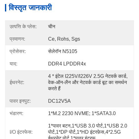
विस्तृत जानकारी
उत्पत्ति के प्लेस:
चीन
प्रमाणन:
Ce, Rohs, Sgs
प्रोसेसर:
सेलेरॉन N5105
याद:
DDR4 LPDDR4x
4 * इंटेल I225V/I226V 2.5G नेटवर्क कार्ड, 
ईथरनेट:
वेक-ऑन-लैन और नेटवर्क कार्ड बूट का समर्थन 
करते हैं
पावर इनपुट:
DC12V5A
भंडारण:
1*M.2 2230 NVME; 1*SATA3.0
1*पावर बटन,1*USB 3.0 पोर्ट,1*USB 2.0 
I/O इंटरफेस:
पोर्ट,1*DP पोर्ट,1*HD इंटरफ़ेस,4*2.5G 
ईथरनेट पोर्ट,1*पावर इंटरफ