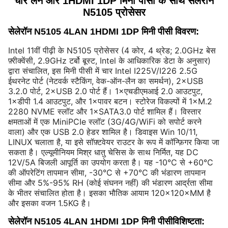
चार लैन और 1HDMI 1DP मिनी पीसी के साथ सेलेरॉन
N5105 प्रोसेसर
सेलेरॉन N5105 4LAN 1HDMI 1DP मिनी पीसी विवरण
:
Intel 11वीं पीढ़ी के N5105 प्रोसेसर (4 कोर, 4 थ्रेड; 2.0GHz बेस
फ़्रीक्वेंसी, 2.9GHz टर्बो बूस्ट, Intel के आधिकारिक डेटा के अनुसार)
द्वारा संचालित, इस मिनी पीसी में चार Intel I225V/I226 2.5G
ईथरनेट पोर्ट (नेटवर्क स्टैकिंग, वेक-ऑन-लैन का समर्थन), 2×USB
3.2.0 पोर्ट, 2×USB 2.0 पोर्ट हैं। 1×एचडीएमआई 2.0 आउटपुट,
1×डीपी 1.4 आउटपुट, और 1×पावर बटन। स्टोरेज विकल्पों में 1×M.2
2280 NVME स्लॉट और 1×SATA3.0 पोर्ट शामिल हैं। विस्तार
क्षमताओं में एक MiniPCIe स्लॉट (3G/4G/WiFi को सपोर्ट करने
वाला) और एक USB 2.0 हेडर शामिल है। डिवाइस Win 10/11,
LINUX चलाता है, या इसे सॉफ़्टवेयर राउटर के रूप में कॉन्फ़िगर किया जा
सकता है। एल्यूमीनियम मिश्र धातु चेसिस के साथ निर्मित, यह DC
12V/5A बिजली आपूर्ति का उपयोग करता है। यह -10°C से +60°C
की ऑपरेटिंग तापमान सीमा, -30°C से +70°C की भंडारण तापमान
सीमा और 5%-95% RH (कोई संघनन नहीं) की भंडारण आर्द्रता सीमा
के भीतर संचालित होता है। इसका भौतिक आयाम 120×120×MM है
और इसका वजन 1.5KG है।
सेलेरॉन N5105 4LAN 1HDMI 1DP मिनी पीसी
विशिष्टता: