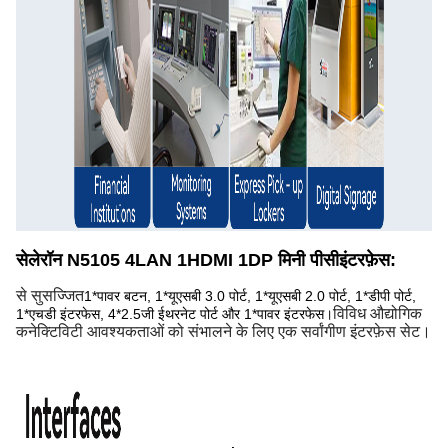
सेलेरॉन N5105 4LAN 1HDMI 1DP मिनी पीसी
इंटरफ़ेस:
से सुसज्जित
1*पावर बटन, 1*यूएसबी 3.0 पोर्ट, 1*यूएसबी 2.0 पोर्ट, 1*डीपी पोर्ट,
विविध औद्योगिक
1*एचडी इंटरफेस, 4*2.5जी ईथरनेट पोर्ट और 1*पावर इंटरफेस।
कनेक्टिविटी आवश्यकताओं को संभालने के लिए एक सर्वांगीण इंटरफ़ेस सेट।