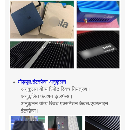
मॉड्यूल/इंटरफेस अनुकूलन
अनुकूलन योग्य रिमोट स्विच नियंत्रण।
अनुकूलित फ़ंक्शन इंटरफ़ेस।
अनुकूलन योग्य स्विच एक्सटेंशन केबल/एयरलाइन
इंटरफ़ेस।