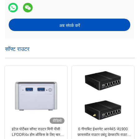
अब संपर्क करें
सॉफ्ट राउटर
वीडियो
इंटेल पोर्टेबल सॉफ्ट राउटर मिनी पीसी
6 गीगाबिट ईथरनेट आरजे45 जे1900
LPDDR4x होम ऑफिस के लिए चार
फ़ायरवॉल राउटर उबंटू डेस्कटॉप राउटर