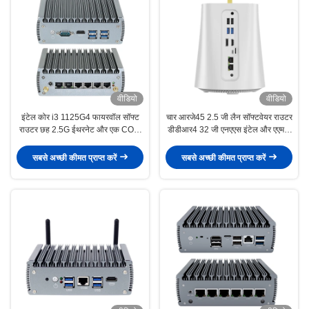
वीडियो
वीडियो
इंटेल कोर i3 1125G4 फायरवॉल सॉफ्ट
चार आरजे45 2.5 जी लैन सॉफ्टवेयर राउटर
राउटर छह 2.5G ईथरनेट और एक COM
डीडीआर4 32 जी एनएएस इंटेल और एएमडी
पोर्ट के साथ
फ़ायरवॉल मिनी पीसी
सबसे अच्छी कीमत प्राप्त करें
सबसे अच्छी कीमत प्राप्त करें