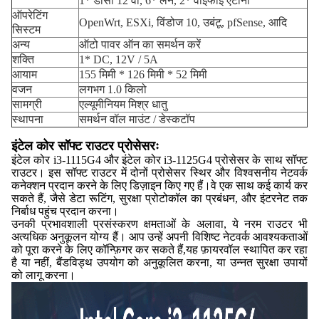
1* डीसी 12 वी, 6* लैन, 2* वाईफाई एंटीना
ऑपरेटिंग
OpenWrt, ESXi, विंडोज 10, उबंटू, pfSense, आदि
सिस्टम
अन्य
ऑटो पावर ऑन का समर्थन करें
शक्ति
1* DC, 12V / 5A
आयाम
155 मिमी * 126 मिमी * 52 मिमी
वजन
लगभग 1.0 किलो
सामग्री
एल्यूमीनियम मिश्र धातु
स्थापना
समर्थन वॉल माउंट / डेस्कटॉप
इंटेल कोर सॉफ्ट राउटर प्रोसेसरः
इंटेल कोर i3-1115G4 और इंटेल कोर i3-1125G4 प्रोसेसर के साथ सॉफ्ट
राउटर। इस सॉफ्ट राउटर में दोनों प्रोसेसर स्थिर और विश्वसनीय नेटवर्क
कनेक्शन प्रदान करने के लिए डिज़ाइन किए गए हैं।वे एक साथ कई कार्य कर
सकते हैं, जैसे डेटा रूटिंग, सुरक्षा प्रोटोकॉल का प्रबंधन, और इंटरनेट तक
निर्बाध पहुंच प्रदान करना।
उनकी प्रभावशाली प्रसंस्करण क्षमताओं के अलावा, ये नरम राउटर भी
अत्यधिक अनुकूलन योग्य हैं। आप उन्हें अपनी विशिष्ट नेटवर्क आवश्यकताओं
को पूरा करने के लिए कॉन्फ़िगर कर सकते हैं,यह फ़ायरवॉल स्थापित कर रहा
है या नहीं, बैंडविड्थ उपयोग को अनुकूलित करना, या उन्नत सुरक्षा उपायों
को लागू करना।