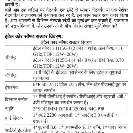
करती है।
चाहे आप एक जटिल घर नेटवर्क, एक छोटे से व्यापार नेटवर्क, या एक पेशेवर
नेटवर्किंग वातावरण की स्थापना कर रहे हैं, इस नरम रूटर आप कवर किया
है।आप आसानी से विभिन्न नेटवर्क खंडों का प्रबंधन कर सकते हैं, यातायात
को प्राथमिकता दें, और उपकरणों के बीच निर्बाध संचार सुनिश्चित करें।
इंटेल कोर सॉफ्ट राउटर विवरणः
इंटेल कोर सॉफ्ट राउटर विवरण
इंटेल कोर i3-1115G4 (2 कोर 4 थ्रेड, 6M कैश, 4.10
GHz,TDP: 12W~28W);
सीपीयू
इंटेल कोर i3-1125G4 (4 कोर 8 थ्रेड, 8M कैश, 3.70
GHz,TDP: 12W~28W)
11वीं पीढ़ी के इंटेल® प्रोसेसर के लिए इंटेल® यूएचडी
जीपीयू
ग्राफिक्स
6*RJ45 2.5G इंटेल i225 लैन, लैन और पीएक्सई बूट पर
ईथरनेट
जागृत समर्थन
1* मिनी पीसीआई-ई स्लॉट (पीसीआईई और यूएसबी 3जी /
विस्तार स्लॉट
4जी मॉड्यूल का समर्थन करता है)
स्मृति
2*SODIMM DDR4 3200M, 64G तक
1*एम.2 2280 एसएसडी, 1*एसएटीए 3.0 एचडीडी /
हार्ड डिस्क
एसएसडी
4*यूएसबी 3.0, 1* एचएमडीआई, 1* कॉम, 1* पावर स्विच,
आई/ओ इंटरफ़ेस