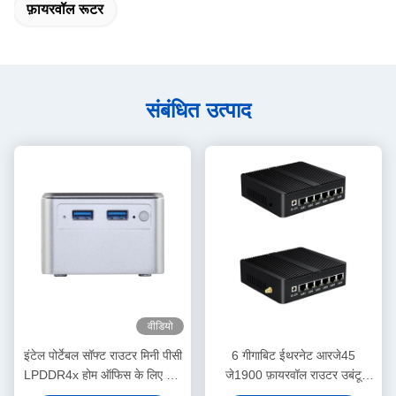
फ़ायरवॉल रूटर
संबंधित उत्पाद
वीडियो
इंटेल पोर्टेबल सॉफ्ट राउटर मिनी पीसी
6 गीगाबिट ईथरनेट आरजे45
LPDDR4x होम ऑफिस के लिए चार
जे1900 फ़ायरवॉल राउटर उबंटू
2.5G लैन के साथ
डेस्कटॉप राउटर वाईफाई के साथ