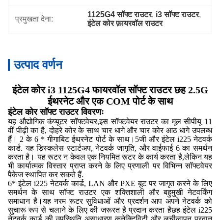
1125G4 सॉफ्ट राउटर
, 
i3 सॉफ्ट राउटर
, 
प्रमुखता देना:
इंटेल कोर फ़ायरवॉल राउटर
उत्पाद वर्णन
इंटेल कोर i3 1125G4 फायरवॉल सॉफ्ट राउटर छह 2.5G
ईथरनेट और एक COM पोर्ट के साथ
इंटेल कोर सॉफ्ट राउटर विवरणः
यह औद्योगिक कंप्यूटर सॉफ्टवेयर,इस सॉफ्टवेयर राउटर का मूल सीपीयू 11
वीं पीढ़ी का है, दोहरे कोर के साथ चार धागे और चार कोर आठ धागे उपलब्ध
हैं। 2 के 6 * गीगाबिट ईथरनेट पोर्ट के साथ।5जी और इंटेल i225 नेटवर्क
कार्ड. यह डिस्कलेस स्टार्टअप, नेटवर्क जागृति, और वाईफाई 6 का समर्थन
करता है। यह रूटर न केवल एक नियमित रूटर के कार्य करता है,लेकिन यह
भी कार्यात्मक विस्तार प्राप्त करने के लिए प्रणाली पर विभिन्न सॉफ्टवेयर
पैकेज स्थापित कर सकते हैं.
6* इंटेल i225 नेटवर्क कार्ड, LAN और PXE बूट पर जागृत करने के लिए
समर्थन के साथ सॉफ्ट राउटर एक शक्तिशाली और बहुमुखी नेटवर्किंग
समाधान है।यह नरम रूटर सुविधाओं और प्रदर्शन आप अपने नेटवर्क को
सुचारू रूप से चलाने के लिए की जरूरत है प्रदान करता हैछह इंटेल i225
नेटवर्क कार्ड की उपस्थिति असाधारण कनेक्टिविटी और लचीलापन प्रदान