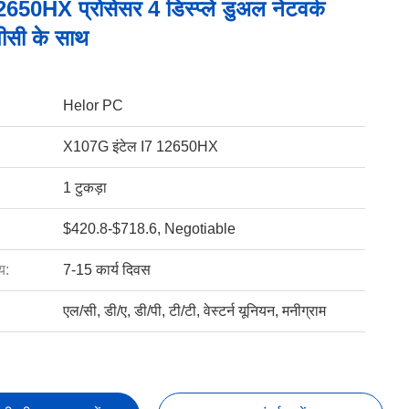
2650HX प्रोसेसर 4 डिस्प्ले डुअल नेटवर्क
पीसी के साथ
Helor PC
X107G इंटेल I7 12650HX
1 टुकड़ा
$420.8-$718.6, Negotiable
य:
7-15 कार्य दिवस
एल/सी, डी/ए, डी/पी, टी/टी, वेस्टर्न यूनियन, मनीग्राम