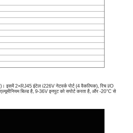
समें 2×RJ45 इंटेल i226V नेटवर्क पोर्ट (4 वैकल्पिक), रिच I/O
यूमीनियम बिल्ड है, 9-36V इनपुट को सपोर्ट करता है, और -20°C से