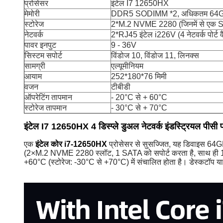
प्रोसेसर
इंटेल I7 12650HX
मेमोरी
DDR5 SODIMM *2, अधिकतम 64GB
स्टोरेज
2*M.2 NVME 2280 (जिनमें से एक SAT
नेटवर्क
2*RJ45 इंटेल i226V (4 नेटवर्क पोर्ट 
पावर इनपुट
9 - 36V
सिस्टम सपोर्ट
विंडोज 10, विंडोज 11, लिनक्स
सामग्री
एल्यूमीनियम
आयाम
252*180*76 मिमी
वजन
टीबीडी
ऑपरेटिंग तापमान
- 20°C से + 60°C
स्टोरेज तापमान
- 30°C से + 70°C
इंटेल I7 12650HX 4 डिस्प्ले डुअल नेटवर्क इंडस्ट्रियल पीसी
एक
इंटेल कोर i7-12650HX
प्रोसेसर से सुसज्जित, यह डिवाइस 64G
(2×M.2 NVME 2280 स्लॉट, 1 SATA को सपोर्ट करता है, साथ ही 1×HD
+60°C (स्टोरेज: -30°C से +70°C) में संचालित होता है। डेस्कटॉप या