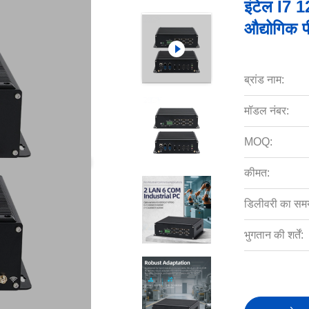
इंटेल I7 1
औद्योगिक 
ब्रांड नाम:
मॉडल नंबर:
MOQ:
कीमत:
डिलीवरी का सम
भुगतान की शर्तें: