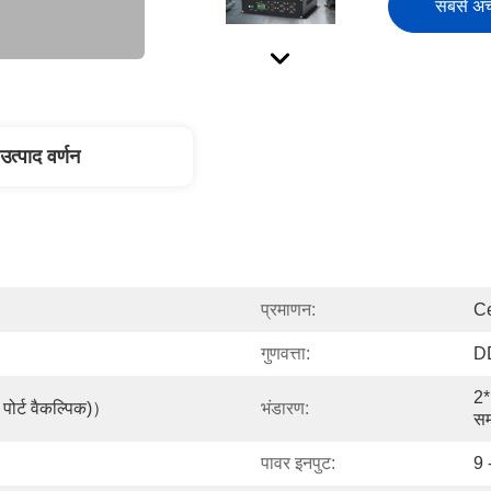
सबसे अच्
उत्पाद वर्णन
प्रमाणन:
Ce
गुणवत्ता:
D
2*
पोर्ट वैकल्पिक)）
भंडारण:
सम
पावर इनपुट:
9 