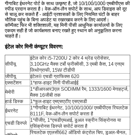
गीगाबिट ईथरनेट पोर्ट के साथ उत्कृष्ट है, जो 10/100/1000 एमबीपीएस की
स्पीड प्रदान करता है। वेक-ऑन-लैन सपोर्ट के साथ, आप डिवाइस को दूर
से चालू कर सकते हैं - आईटी प्रशासकों के लिए नियमित घंटों के बाहर
भौतिक पहुंच के बिना अपडेट या रखरखाव करने के लिए आदर्श।
कॉम्पैक्ट फिर भी शक्तिशाली, यह मिनी पीसी आधुनिक कार्यालयों के लिए
एकदम सही है जो कार्यक्षमता बनाए रखते हुए स्थान को अनुकूलित करना
चाहते हैं।
इंटेल कोर मिनी कंप्यूटर विवरण:
इंटेल कोर i5-7200U 2 कोर 4 थ्रेड प्रोसेसर,
सीपीयू
3.10GHz मैक्स टर्बो फ्रीक्वेंसी, 3 एमबी कैश, 14 एनएम
लिथोग्राफी, 15W टीडीपी
जीपीयू
इंटेल® एचडी ग्राफिक्स 620
एक्सटेंशन
1*हाफ-हाइट मिनी पीसीआईई
1*डीआरआर3एल SODIMM रैम, 1333/1600 मेगाहर्ट्ज,
मेमोरी
मैक्स 16जीबी तक
हार्ड डिस्क
1*फुल-हाइट एमएसएटीए एसएसडी
1*गीगाबिट ईथरनेट, 10/100/1000/ एमबीपीएस रियलटेक
ईथरनेट
8111F, वेक-ऑन-लैन सपोर्ट करता है
1*वीजीए, 1*एचडीएमआई, डुअल स्क्रीन सिंक्रोनस या
एचडी डिस्प्ले
एसिंक्रोनस डिस्प्ले सपोर्ट करता है
रियलटेक एएलसी662 ऑडियो कंट्रोल चिप, डुअल-चैनल,