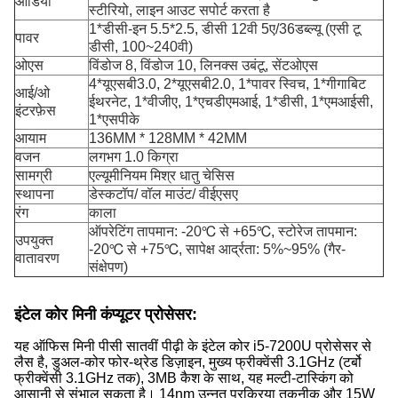
ऑडियो
स्टीरियो, लाइन आउट सपोर्ट करता है
1*डीसी-इन 5.5*2.5, डीसी 12वी 5ए/36डब्ल्यू (एसी टू
पावर
डीसी, 100~240वी)
ओएस
विंडोज 8, विंडोज 10, लिनक्स उबंटू, सेंटओएस
4*यूएसबी3.0, 2*यूएसबी2.0, 1*पावर स्विच, 1*गीगाबिट
आई/ओ
ईथरनेट, 1*वीजीए, 1*एचडीएमआई, 1*डीसी, 1*एमआईसी,
इंटरफ़ेस
1*एसपीके
आयाम
136MM * 128MM * 42MM
वजन
लगभग 1.0 किग्रा
सामग्री
एल्यूमीनियम मिश्र धातु चेसिस
स्थापना
डेस्कटॉप/ वॉल माउंट/ वीईएसए
रंग
काला
ऑपरेटिंग तापमान: -20℃ से +65℃, स्टोरेज तापमान:
उपयुक्त
-20℃ से +75℃, सापेक्ष आर्द्रता: 5%~95% (गैर-
वातावरण
संक्षेपण)
इंटेल कोर मिनी कंप्यूटर प्रोसेसर:
यह ऑफिस मिनी पीसी सातवीं पीढ़ी के इंटेल कोर i5-7200U प्रोसेसर से
लैस है, डुअल-कोर फोर-थ्रेड डिज़ाइन, मुख्य फ्रीक्वेंसी 3.1GHz (टर्बो
फ्रीक्वेंसी 3.1GHz तक), 3MB कैश के साथ, यह मल्टी-टास्किंग को
आसानी से संभाल सकता है। 14nm उन्नत प्रक्रिया तकनीक और 15W