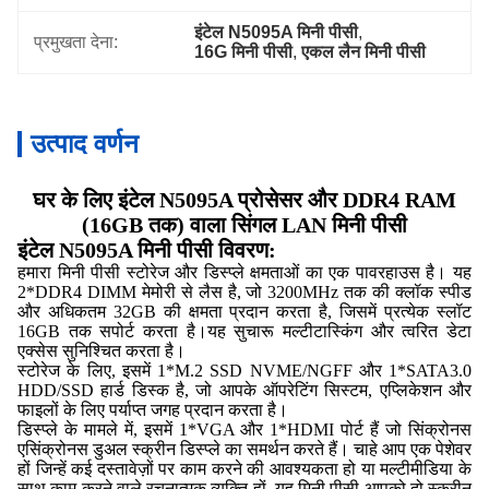
इंटेल N5095A मिनी पीसी
, 
प्रमुखता देना:
16G मिनी पीसी
, 
एकल लैन मिनी पीसी
उत्पाद वर्णन
घर के लिए इंटेल N5095A प्रोसेसर और DDR4 RAM
(16GB तक) वाला सिंगल LAN मिनी पीसी
इंटेल N5095A मिनी पीसी विवरण:
हमारा मिनी पीसी स्टोरेज और डिस्प्ले क्षमताओं का एक पावरहाउस है। यह
2*DDR4 DIMM मेमोरी से लैस है, जो 3200MHz तक की क्लॉक स्पीड
और अधिकतम 32GB की क्षमता प्रदान करता है, जिसमें प्रत्येक स्लॉट
16GB तक सपोर्ट करता है।
यह सुचारू मल्टीटास्किंग और त्वरित डेटा
एक्सेस सुनिश्चित करता है।
स्टोरेज के लिए, इसमें 1*M.2 SSD NVME/NGFF और 1*SATA3.0
HDD/SSD हार्ड डिस्क है, जो आपके ऑपरेटिंग सिस्टम, एप्लिकेशन और
फाइलों के लिए पर्याप्त जगह प्रदान करता है।
डिस्प्ले के मामले में, इसमें 1*VGA और 1*HDMI पोर्ट हैं जो सिंक्रोनस
एसिंक्रोनस डुअल स्क्रीन डिस्प्ले का समर्थन करते हैं। चाहे आप एक पेशेवर
हों जिन्हें कई दस्तावेज़ों पर काम करने की आवश्यकता हो या मल्टीमीडिया के
साथ काम करने वाले रचनात्मक व्यक्ति हों, यह मिनी पीसी आपको दो स्क्रीन