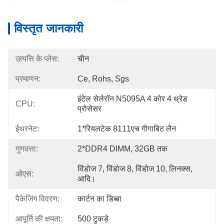
विस्तृत जानकारी
उत्पत्ति के प्लेस:
चीन
प्रमाणन:
Ce, Rohs, Sgs
इंटेल सेलेरॉन N5095A 4 कोर 4 थ्रेड 
CPU:
प्रोसेसर
ईथरनेट:
1*रियलटेक 8111एच गीगाबिट लैन
गुणवत्ता:
2*DDR4 DIMM, 32GB तक
विंडोज 7, विंडोज 8, विंडोज 10, लिनक्स, 
ओएस:
आदि।
पैकेजिंग विवरण:
कार्टन का डिब्बा
आपूर्ति की क्षमता:
500 टुकड़े