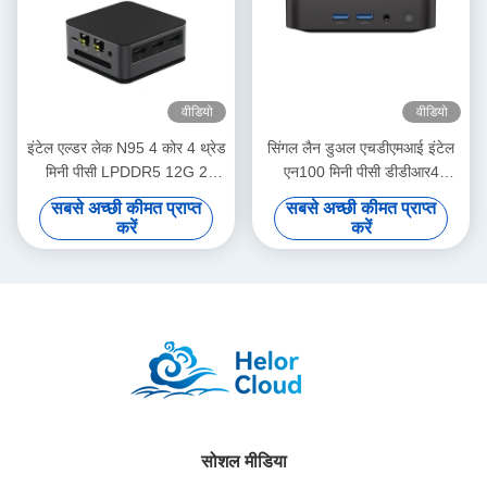
वीडियो
वीडियो
इंटेल एल्डर लेक N95 4 कोर 4 थ्रेड
सिंगल लैन डुअल एचडीएमआई इंटेल
मिनी पीसी LPDDR5 12G 2
एन100 मिनी पीसी डीडीआर4
ईथरनेट और वाईफाई के साथ
16जीबी होम ऑफिस के लिए
सबसे अच्छी कीमत प्राप्त
सबसे अच्छी कीमत प्राप्त
करें
करें
सोशल मीडिया