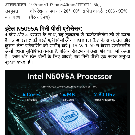
आकार/वजन
197mm×197mm×40mm/ लगभग 1.5kg
उपयुक्त
ऑपरेशन तापमान: - 20°~60°, सापेक्ष आर्द्रता: 0% - 95%
वातावरण
(गैर-संक्षेपण)
इंटेल N5095A मिनी पीसी प्रोसेसर:
4 कोर और 4 थ्रेड्स के साथ, यह कुशलता से मल्टीटास्किंग को संभालता
है। 2.90 GHz की बर्स्ट फ्रीक्वेंसी और 4 MB L3 कैश के साथ, तेज और
कुशल डेटा प्रोसेसिंग की उम्मीद करें। 15 W TDP न केवल उल्लेखनीय
ऊर्जा दक्षता सुनिश्चित करता है, बल्कि सिस्टम को ठंडा और शांत भी रखता
है। काम और खेल दोनों के लिए आदर्श, यह मिनी पीसी एक सहज अनुभव
प्रदान करता है।