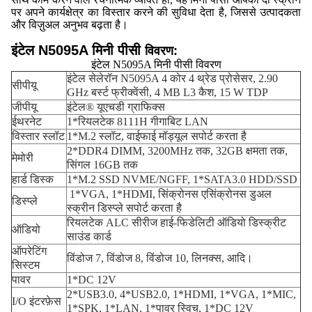
पर अपने कार्यक्षेत्र का विस्तार करने की सुविधा देता है, जिससे उत्पादकता
और विज़ुअल अनुभव बढ़ता है।
इंटेल N5095A मिनी पीसी
विवरण:
इंटेल N5095A मिनी पीसी विवरण
इंटेल सेलेरॉन N5095A 4 कोर 4 थ्रेड प्रोसेसर, 2.90
सीपीयू
GHz बर्स्ट फ्रीक्वेंसी, 4 MB L3 कैश, 15 W TDP
जीपीयू
इंटेल® यूएचडी ग्राफिक्स
ईथरनेट
1*रियलटेक 8111H गीगाबिट LAN
विस्तार स्लॉट
1*M.2 स्लॉट, वाईफाई मॉड्यूल सपोर्ट करता है
2*DDR4 DIMM, 3200MHz तक, 32GB क्षमता तक,
मेमोरी
सिंगल 16GB तक
हार्ड डिस्क
1*M.2 SSD NVME/NGFF, 1*SATA3.0 HDD/SSD
1*VGA, 1*HDMI, सिंक्रोनस एसिंक्रोनस डुअल
डिस्प्ले
स्क्रीन डिस्प्ले सपोर्ट करता है
रियलटेक ALC सीरीज हाई-फिडेलिटी ऑडियो डिस्क्रीट
ऑडियो
साउंड कार्ड
ऑपरेटिंग
विंडोज 7, विंडोज 8, विंडोज 10, लिनक्स, आदि।
सिस्टम
पावर
1*DC 12V
2*USB3.0, 4*USB2.0, 1*HDMI, 1*VGA, 1*MIC,
I/O इंटरफ़ेस
1*SPK, 1*LAN, 1*पावर स्विच, 1*DC 12V