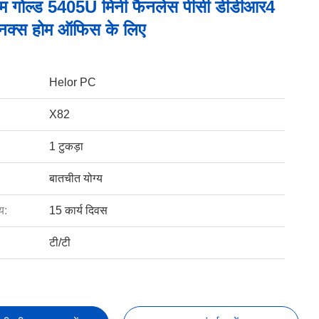
टियम गोल्ड 5405U मिनी फैनलेस पीसी डीडीआर4
क्स होम ऑफिस के लिए
Helor PC
X82
1 टुकड़ा
बातचीत योग्य
य:
15 कार्य दिवस
टी/टी