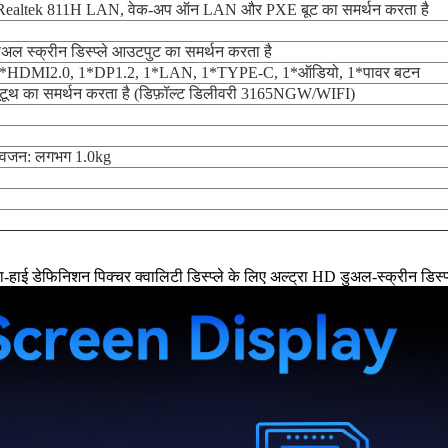
 Realtek 811H LAN, वेक-अप ऑन LAN और PXE बूट का समर्थन करता है
 स्क्रीन डिस्प्ले आउटपुट का समर्थन करता है
*HDMI2.0, 1*DP1.2, 1*LAN, 1*TYPE-C, 1*ऑडियो, 1*पावर बटन
्लूटूथ का समर्थन करता है (डिफ़ॉल्ट डिलीवरी 3165NGW/WIFI)
जन: लगभग 1.0kg
हाई डेफिनिशन पिक्चर क्वालिटी डिस्प्ले के लिए अल्ट्रा HD डुअल-स्क्रीन डिस्प