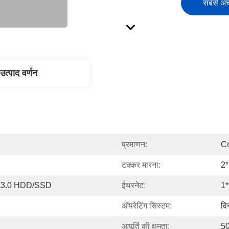
सबसे अच्
उत्पाद वर्णन
प्रमाणन:
Ce
टक्कर मारना:
2
A3.0 HDD/SSD
ईथरनेट:
1*
ऑपरेटिंग सिस्टम:
वि
आपूर्ति की क्षमता:
50