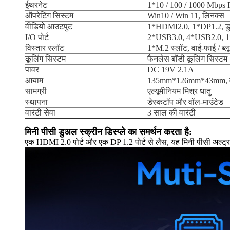
ईथरनेट
1*10 / 100 / 1000 Mbps
ऑपरेटिंग सिस्टम
Win10 / Win 11, लिनक्स
वीडियो आउटपुट
1*HDMI2.0, 1*DP1.2, डुअल
I/O पोर्ट
2*USB3.0, 4*USB2.0, 1
विस्तार स्लॉट
1*M.2 स्लॉट, वाई-फाई / ब
कूलिंग सिस्टम
फैनलेस बॉडी कूलिंग सिस्टम
पावर
DC 19V 2.1A
आयाम
135mm*126mm*43mm, व
सामग्री
एल्यूमीनियम मिश्र धातु
स्थापना
डेस्कटॉप और वॉल-माउंटेड
वारंटी सेवा
3 साल की वारंटी
मिनी पीसी डुअल स्क्रीन डिस्प्ले का समर्थन करता है:
एक HDMI 2.0 पोर्ट और एक DP 1.2 पोर्ट से लैस, यह मिनी पीसी अल्ट्रा-