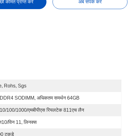
छी कीमत प्राप्त करें
अब संपर्क करें
, Rohs, Sgs
*DDR4 SODIMM, अधिकतम समर्थन 64GB
10/100/1000/एमबीपीएस रियलटेक 811एच लैन
न10/विन 11, लिनक्स
0 टुकड़े