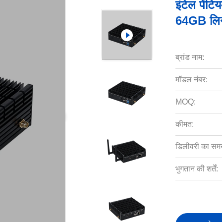
इंटेल पें
64GB लिन
ब्रांड नाम:
मॉडल नंबर:
MOQ:
कीमत:
डिलीवरी का सम
भुगतान की शर्तें: