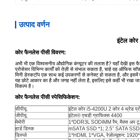
उत्पाद वर्णन
इंटेल को
कोर फैनलेस पीसी विवरण:
अभी भी एक विश्वसनीय औद्योगिक कंप्यूटर की तलाश है? यहाँ देखें! इस फै
प्रोसेसर विभिन्न कार्यों को तेज़ी से संभाल सकता है, चाहे वह ऑफिस सॉफ़
मिनी डेस्कटॉप एक साथ कई उपकरणों से कनेक्ट हो सकता है, और इसमें एक स
यह छोटे आकार का है और जगह नहीं लेता है, इसलिए इसे कहीं भी रखा ज
विकल्प है।
कोर फैनलेस पीसी स्पेसिफिकेशन:
सीपीयू
इंटेल कोर i5-4200U 2 कोर 4 थ्रेड प्रोस
जीपीयू
इंटेल® एचडी ग्राफिक्स 4400
मेमोरी
1*DDR3L SODIMM रैम, मैक्स अप ट
हार्ड डिस्क
mSATA SSD *1; 2.5'' SATA SSD/HDD*
डिस्प्ले
1*HDMI, 1*VGA, रेज़ोल्यूशन: 1920*10