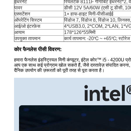
ईथरनेट
रियलटेक 8111F गीगाबिट ईथरनेट*2, वे
पावर
डीसी 12V 5A/60W (एसी टू डीसी, 1
एक्सटेंशन
1× हाफ-हाइट मिनी-पीसीआईई
ऑपरेटिंग सिस्टम
विंडोज 7, विंडोज 8, विंडोज 10, लिनक्स,
आई/ओ इंटरफ़ेस
4*USB3.0, 2*COM, 2*LAN, 1*VGA
आयाम
178*126*55मिमी
उपयुक्त तापमान
कार्य तापमान: -20℃ ~ +65℃; स्टोरेज 
कोर फैनलेस पीसी विवरण:
हमारा फैनलेस इंडस्ट्रियल मिनी कंप्यूटर, इंटेल कोर™ i5 - 4200U प्रोस
आप एक साथ कई प्रोग्राम खोल सकते हैं, जैसे दस्तावेज़ संपादित करना,
दैनिक उपयोग की ज़रूरतों को पूरी तरह से पूरा करता है।