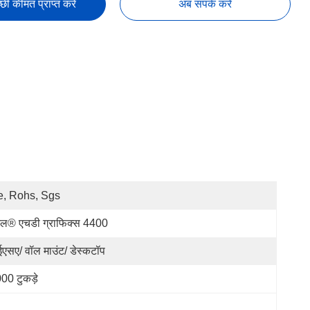
छी कीमत प्राप्त करें
अब संपर्क करें
, Rohs, Sgs
टेल® एचडी ग्राफिक्स 4400
ईएसए/ वॉल माउंट/ डेस्कटॉप
00 टुकड़े