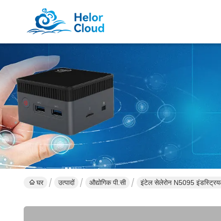
घर
उत्पादों
औद्योगिक पी.सी
इंटेल सेलेरोन N5095 इंडस्ट्र