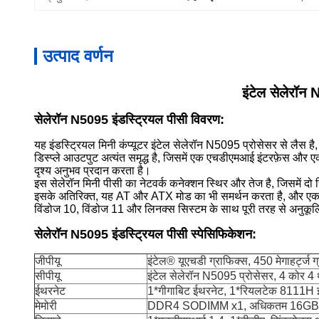
उत्पाद वर्णन
इंटेल सेलेरॉ
सेलेरॉन N5095 इंडस्ट्रियल पीसी विवरण:
यह इंडस्ट्रियल मिनी कंप्यूटर इंटेल सेलेरॉन N5095 प्रोसेसर से लैस ह
डिस्प्ले आउटपुट अत्यंत समृद्ध है, जिसमें एक एचडीएमआई इंटरफ़ेस और 
दृश्य अनुभव प्रदान करता है।
इस सेलेरॉन मिनी पीसी का नेटवर्क कनेक्शन स्थिर और तेज है, जिसमें 
इसके अतिरिक्त, यह AT और ATX मोड का भी समर्थन करता है, और एक मिन
विंडोज 10, विंडोज 11 और लिनक्स सिस्टम के साथ पूरी तरह से अनुकू
सेलेरॉन N5095 इंडस्ट्रियल पीसी स्पेसिफिकेशन:
जीपीयू
इंटेल® यूएचडी ग्राफिक्स, 450 मेगाहर्ट्ज ग्
सीपीयू
इंटेल सेलेरॉन N5095 प्रोसेसर, 4 कोर 4 थ
ईथरनेट
1*गीगाबिट ईथरनेट, 1*रियलटेक 8111H ईथ
मेमोरी
DDR4 SODIMM x1, अधिकतम 16GB का