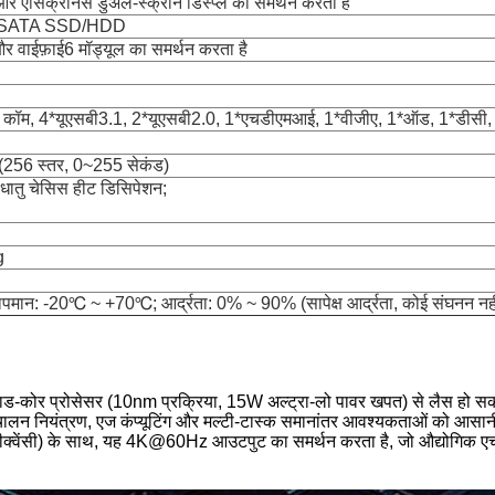
एसिंक्रोनस डुअल-स्क्रीन डिस्प्ले का समर्थन करता है
' SATA SSD/HDD
र वाईफ़ाई6 मॉड्यूल का समर्थन करता है
ॉम, 4*यूएसबी3.1, 2*यूएसबी2.0, 1*एचडीएमआई, 1*वीजीए, 1*ऑड, 1*डीसी, 
है (256 स्तर, 0~255 सेकंड)
र धातु चेसिस हीट डिसिपेशन;
g
मान: -20℃ ~ +70℃; आर्द्रता: 0% ~ 90% (सापेक्ष आर्द्रता, कोई संघनन नही
वाड-कोर प्रोसेसर (10nm प्रक्रिया, 15W अल्ट्रा-लो पावर खपत) से लैस हो सक
स्वचालन नियंत्रण, एज कंप्यूटिंग और मल्टी-टास्क समानांतर आवश्यकताओं को आसानी
 फ्रीक्वेंसी) के साथ, यह 4K@60Hz आउटपुट का समर्थन करता है, जो औद्योगिक एच