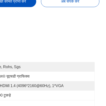
छी कीमत प्राप्त करें
अब संपर्क करें
, Rohs, Sgs
टेल® यूएचडी ग्राफिक्स
*HDMI 1.4 (4096*2160@60Hz), 1*VGA
0 टुकड़े