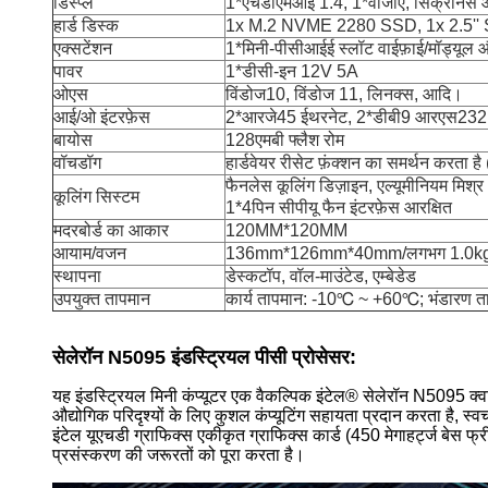
डिस्प्ले
1*एचडीएमआई 1.4, 1*वीजीए, सिंक्रोनस और 
हार्ड डिस्क
1x M.2 NVME 2280 SSD, 1x 2.5'
एक्सटेंशन
1*मिनी-पीसीआईई स्लॉट वाईफ़ाई/मॉड्यूल औ
पावर
1*डीसी-इन 12V 5A
ओएस
विंडोज10, विंडोज 11, लिनक्स, आदि।
आई/ओ इंटरफ़ेस
2*आरजे45 ईथरनेट, 2*डीबी9 आरएस232 क
बायोस
128एमबी फ्लैश रोम
वॉचडॉग
हार्डवेयर रीसेट फ़ंक्शन का समर्थन करता 
फैनलेस कूलिंग डिज़ाइन, एल्यूमीनियम मिश्
कूलिंग सिस्टम
1*4पिन सीपीयू फैन इंटरफ़ेस आरक्षित
मदरबोर्ड का आकार
120MM*120MM
आयाम/वजन
136mm*126mm*40mm/लगभग 1.0k
स्थापना
डेस्कटॉप, वॉल-माउंटेड, एम्बेडेड
उपयुक्त तापमान
कार्य तापमान: -10℃ ~ +60℃; भंडारण ताप
सेलेरॉन N5095 इंडस्ट्रियल पीसी प्रोसेसर:
यह इंडस्ट्रियल मिनी कंप्यूटर एक वैकल्पिक इंटेल® सेलेरॉन N5095 क्
औद्योगिक परिदृश्यों के लिए कुशल कंप्यूटिंग सहायता प्रदान करता है, 
इंटेल यूएचडी ग्राफिक्स एकीकृत ग्राफिक्स कार्ड (450 मेगाहर्ट्ज बेस
प्रसंस्करण की जरूरतों को पूरा करता है।