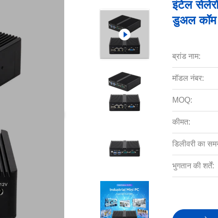
इंटेल सेल
डुअल कॉम 
ब्रांड नाम:
मॉडल नंबर:
MOQ:
कीमत:
डिलीवरी का सम
भुगतान की शर्तें: