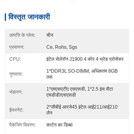
विस्तृत जानकारी
उत्पत्ति के प्लेस:
चीन
प्रमाणन:
Ce, Rohs, Sgs
CPU:
इंटेल सेलेरॉन J1900 4 कोर 4 थ्रेड प्रोसेसर
1*DDR3L SO-DIMM, अधिकतम 8GB 
गुणवत्ता:
तक
1*एमएसएटीए एसएसडी, 1*2.5 इंच सैटा 
भंडारण:
एचडीडी/एसएसडी
2*जीबीई आरजे45 इंटेल आई211/आई210 
ईथरनेट:
लैन
पैकेजिंग विवरण:
कार्टन का डिब्बा