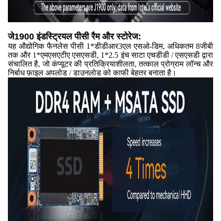
जे1900 इंडस्ट्रियल पीसी रैम और स्टोरेज:
यह औद्योगिक फैनलेस पीसी 1*डीडीआर3एल एसओ-डिम, अधिकतम 8जीबी
तक और 1*एमएसएटीए एसएसडी, 1*2.5 इंच साटा एचडीडी / एसएसडी द्वारा
संचालित है, जो कंप्यूटर की प्रतिक्रियाशीलता, तत्काल प्रोग्राम लॉन्च और
निर्बाध फ़ाइल अपलोड / डाउनलोड को काफी बेहतर बनाता है।