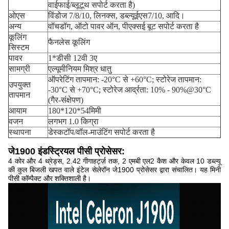
वाईफाई/ब्लूटूथ सपोर्ट करता है)
ओएस
विंडोज 7/8/10, लिनक्स, डब्ल्यूईएस7/10, आदि।
अन्य
वॉचडॉग, ऑटो पावर ऑन, पीएक्सई बूट सपोर्ट करता है
कूलिंग
फैनलेस कूलिंग
सिस्टम
पावर
1*डीसी 12वी 3ए
सामग्री
एल्यूमीनियम मिश्र धातु
ऑपरेटिंग तापमान: -20°C से +60°C; स्टोरेज तापमान:
उपयुक्त
-30°C से +70°C; स्टोरेज आर्द्रता: 10% - 90%@30°C
तापमान
(गैर-संक्षेपण)
आयाम
180*120*54मिमी
वजन
लगभग 1.0 किग्रा
स्थापना
डेस्कटॉप/वॉल-माउंटिंग सपोर्ट करता है
जे1900 इंडस्ट्रियल पीसी प्रोसेसर:
4 कोर और 4 थ्रेड्स, 2.42 गीगाहर्ट्ज़ तक, 2 एमबी एल2 कैश और केवल 10 डब्ल्यू
की कुल बिजली खपत वाले इंटेल सेलेरॉन जे1900 प्रोसेसर द्वारा संचालित। यह मिनी
पीसी कॉम्पैक्ट और शक्तिशाली है।