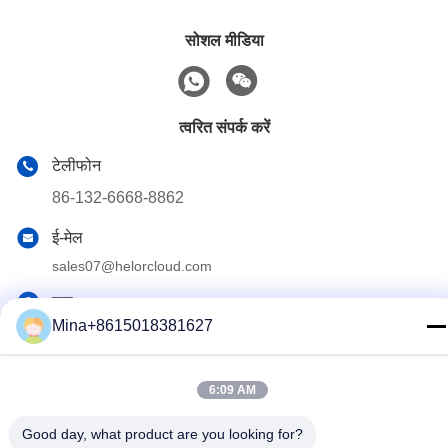
सोशल मीडिया
त्वरित संपर्क करें
टेलीफोन
86-132-6668-8862
ई-मेल
sales07@helorcloud.com
पता
Mina+8615018381627
मंजिल 2, नंबर 3 फैक्ट्री बिल्डिंग, इंडस्ट्रियल एरिया ऑफ बक्सिया, लियूई
समुदाय, हेंगगंग स्ट्रीट, शेन्ज़ेन, गुआंग्डोंग, चीन
6:09 AM
गोपनीयता नीति
|
साइटमैप
Good day, what product are you looking for?
चीन अच्छी गुणवत्ता मिनी पीसी देने वाला।कॉपीराइट © 2024-2026 Shenzhen