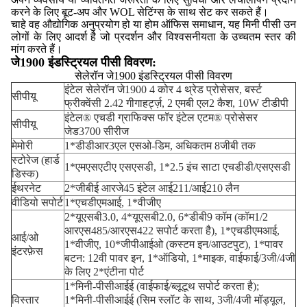
करने के लिए बूट-अप और WOL सेटिंग्स के साथ सेट कर सकते हैं।
चाहे वह औद्योगिक अनुप्रयोग हो या होम ऑफिस समाधान, यह मिनी पीसी उन
लोगों के लिए आदर्श है जो प्रदर्शन और विश्वसनीयता के उच्चतम स्तर की
मांग करते हैं।
जे1900 इंडस्ट्रियल पीसी विवरण:
सेलेरॉन जे1900 इंडस्ट्रियल पीसी विवरण
इंटेल सेलेरॉन जे1900 4 कोर 4 थ्रेड प्रोसेसर, बर्स्ट
सीपीयू
फ्रीक्वेंसी 2.42 गीगाहर्ट्ज़, 2 एमबी एल2 कैश, 10W टीडीपी
इंटेल® एचडी ग्राफिक्स फॉर इंटेल एटम® प्रोसेसर
सीपीयू
जेड3700 सीरीज
मेमोरी
1*डीडीआर3एल एसओ-डिम, अधिकतम 8जीबी तक
स्टोरेज (हार्ड
1*एमएसएटीए एसएसडी, 1*2.5 इंच साटा एचडीडी/एसएसडी
डिस्क)
ईथरनेट
2*जीबीई आरजे45 इंटेल आई211/आई210 लैन
वीडियो सपोर्ट
1*एचडीएमआई, 1*वीजीए
2*यूएसबी3.0, 4*यूएसबी2.0, 6*डीबी9 कॉम (कॉम1/2
आरएस485/आरएस422 सपोर्ट करता है), 1*एचडीएमआई,
आई/ओ
1*वीजीए, 10*जीपीआईओ (कस्टम इन/आउटपुट), 1*पावर
इंटरफ़ेस
बटन: 12वी पावर इन, 1*ऑडियो, 1*माइक, वाईफाई/3जी/4जी
के लिए 2*एंटीना पोर्ट
1*मिनी-पीसीआईई (वाईफाई/ब्लूटूथ सपोर्ट करता है);
विस्तार
1*मिनी-पीसीआईई (सिम स्लॉट के साथ, 3जी/4जी मॉड्यूल,