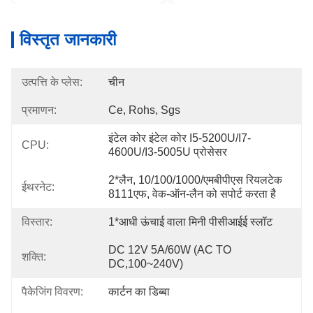
विस्तृत जानकारी
उत्पत्ति के प्लेस:
चीन
प्रमाणन:
Ce, Rohs, Sgs
इंटेल कोर इंटेल कोर I5-5200U/i7-
CPU:
4600U/i3-5005U प्रोसेसर
2*लैन, 10/100/1000/एमबीपीएस रियलटेक 
ईथरनेट:
8111एफ, वेक-ऑन-लैन को सपोर्ट करता है
विस्तार:
1*आधी ऊंचाई वाला मिनी पीसीआईई स्लॉट
DC 12V 5A/60W (AC TO 
शक्ति:
DC,100~240V)
पैकेजिंग विवरण:
कार्टन का डिब्बा