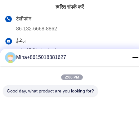
त्वरित संपर्क करें
टेलीफोन
86-132-6668-8862
ई-मेल
sales07@helorcloud.com
Mina+8615018381627
पता
मंजिल 2, नंबर 3 फैक्ट्री बिल्डिंग, इंडस्ट्रियल एरिया ऑफ बक्सिया, लियूई
समुदाय, हेंगगंग स्ट्रीट, शेन्ज़ेन, गुआंग्डोंग, चीन
2:06 PM
Good day, what product are you looking for?
गोपनीयता नीति
|
साइटमैप
चीन अच्छी गुणवत्ता मिनी पीसी देने वाला।कॉपीराइट © 2024-2026 Shenzhen
Helor Cloud Computer Co., Ltd. . सब ठीक हैंआरक्षित.