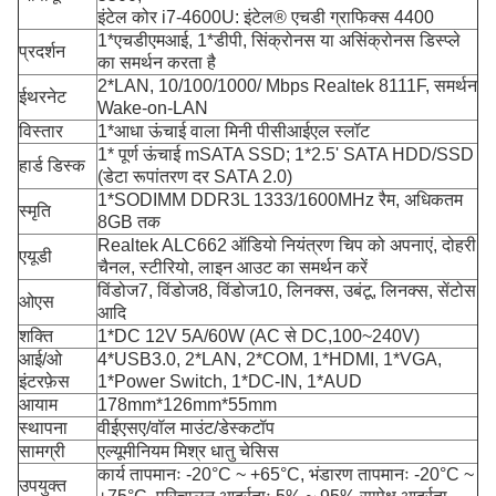
इंटेल कोर i7-4600U: इंटेल® एचडी ग्राफिक्स 4400
1*एचडीएमआई, 1*डीपी, सिंक्रोनस या असिंक्रोनस डिस्प्ले
प्रदर्शन
का समर्थन करता है
2*LAN, 10/100/1000/ Mbps Realtek 8111F, समर्थन
ईथरनेट
Wake-on-LAN
विस्तार
1*आधा ऊंचाई वाला मिनी पीसीआईएल स्लॉट
1* पूर्ण ऊंचाई mSATA SSD; 1*2.5' SATA HDD/SSD
हार्ड डिस्क
(डेटा रूपांतरण दर SATA 2.0)
1*SODIMM DDR3L 1333/1600MHz रैम, अधिकतम
स्मृति
8GB तक
Realtek ALC662 ऑडियो नियंत्रण चिप को अपनाएं, दोहरी
एयूडी
चैनल, स्टीरियो, लाइन आउट का समर्थन करें
विंडोज7, विंडोज8, विंडोज10, लिनक्स, उबंटू, लिनक्स, सेंटोस
ओएस
आदि
शक्ति
1*DC 12V 5A/60W (AC से DC,100~240V)
आई/ओ
4*USB3.0, 2*LAN, 2*COM, 1*HDMI, 1*VGA,
इंटरफ़ेस
1*Power Switch, 1*DC-IN, 1*AUD
आयाम
178mm*126mm*55mm
स्थापना
वीईएसए/वॉल माउंट/डेस्कटॉप
सामग्री
एल्यूमीनियम मिश्र धातु चेसिस
कार्य तापमानः -20°C ~ +65°C, भंडारण तापमानः -20°C ~
उपयुक्त