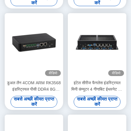
करें
करें
वीडियो
वीडियो
डुअल लैन 4COM ARM RK3568
इंटेल सीरीज फैनलेस इंडस्ट्रियल
इंडस्ट्रियल पीसी DDR4 8G
मिनी कंप्यूटर 4 गीगाबिट ईथरनेट लैन
EMMC 16G एंड्रॉयड 11 एम्बेडेड
6COM
सबसे अच्छी कीमत प्राप्त
सबसे अच्छी कीमत प्राप्त
मिनी पीसी
करें
करें