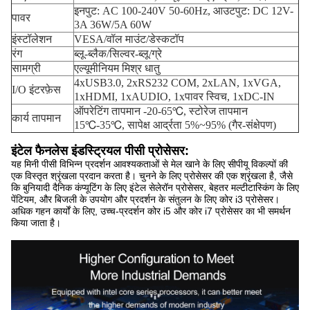
इनपुट: AC 100-240V 50-60Hz, आउटपुट: DC 12V-
पावर
3A 36W/5A 60W
इंस्टॉलेशन
VESA/वॉल माउंट/डेस्कटॉप
रंग
ब्लू-ब्लैक/सिल्वर-ब्लू/ग्रे
सामग्री
एल्यूमीनियम मिश्र धातु
4xUSB3.0, 2xRS232 COM, 2xLAN, 1xVGA,
I/O इंटरफ़ेस
1xHDMI, 1xAUDIO, 1xपावर स्विच, 1xDC-IN
ऑपरेटिंग तापमान -20-65℃, स्टोरेज तापमान
कार्य तापमान
15℃-35℃, सापेक्ष आर्द्रता 5%~95% (गैर-संक्षेपण)
इंटेल फैनलेस इंडस्ट्रियल पीसी प्रोसेसर:
यह मिनी पीसी विभिन्न प्रदर्शन आवश्यकताओं से मेल खाने के लिए सीपीयू विकल्पों की
एक विस्तृत श्रृंखला प्रदान करता है। चुनने के लिए प्रोसेसर की एक श्रृंखला है, जैसे
कि बुनियादी दैनिक कंप्यूटिंग के लिए इंटेल सेलेरॉन प्रोसेसर, बेहतर मल्टीटास्किंग के लिए
पेंटियम, और बिजली के उपयोग और प्रदर्शन के संतुलन के लिए कोर i3 प्रोसेसर।
अधिक गहन कार्यों के लिए, उच्च-प्रदर्शन कोर i5 और कोर i7 प्रोसेसर का भी समर्थन
किया जाता है।