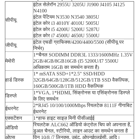
इंटेल सेलेरॉन 2955U 3205U J1900 J4105 J4125
N4100
इंटेल पेंटियम N3530 N3540 3805U
सीपीयू
इंटेल कोर i3 4010Y 4010U 5005U
इंटेल कोर i5 4200U 5200U 5287U
इंटेल कोर i7 4500U 4650U 5500U
इंटेल एचडी ग्राफिक्स/4200/4400/5500 (सीपीयू पर
जीपीयू
निर्भर)
1*चैनल SODIMM DDR3L 1333/1600MHz 1.35V
मेमोरी
2GB/4GB/8GB16GB (I5 5200U/I7 5500U
अधिकतम 16GB का समर्थन करता है)
1* mSATA SSD+1*2.5" SSD/HDD
हार्ड डिस्क
32GB/64GB/128GB/512GB/1TB SSD वैकल्पिक,
160GB/500GB/1TB HDD वैकल्पिक
1*VGA, 1*HDMI, सिंक्रोनस या एसिंक्रोनस डिस्प्ले
डिस्प्ले
के लिए समर्थन
2*RJ45 10/100/1000Mbps रियलटेक 8111F गीगाबिट
ईथरनेट
ईथरनेट
एक्सटेंशन
1*हाफ हाइट साइज़ मिनी पीसीआईई
रियलटेक ALC662 ऑडियो कंट्रोल चिप को अपनाता है,
ऑडियो
डुअल चैनल, स्टीरियो, लाइन आउट का समर्थन करता है
ओएस
विन 10/8 /7 लिनक्स, उबंटू, ओपनईएलईसी, आदि।