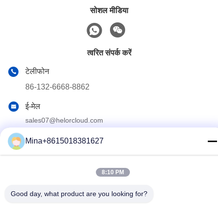
सोशल मीडिया
त्वरित संपर्क करें
टेलीफोन
86-132-6668-8862
ई-मेल
sales07@helorcloud.com
पता
Mina+8615018381627
मंजिल 2, नंबर 3 फैक्ट्री बिल्डिंग, इंडस्ट्रियल एरिया ऑफ बक्सिया, लियूई
समुदाय, हेंगगंग स्ट्रीट, शेन्ज़ेन, गुआंग्डोंग, चीन
8:10 PM
गोपनीयता नीति
|
साइटमैप
Good day, what product are you looking for?
चीन अच्छी गुणवत्ता मिनी पीसी देने वाला।कॉपीराइट © 2024-2026 Shenzhen