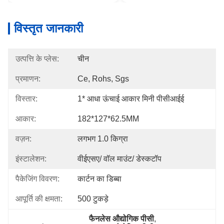
विस्तृत जानकारी
उत्पत्ति के प्लेस:
चीन
प्रमाणन:
Ce, Rohs, Sgs
विस्तार:
1* आधा ऊंचाई आकार मिनी पीसीआईई
आकार:
182*127*62.5MM
वज़न:
लगभग 1.0 किग्रा
इंस्टालेशन:
वीईएसए/ वॉल माउंट/ डेस्कटॉप
पैकेजिंग विवरण:
कार्टन का डिब्बा
आपूर्ति की क्षमता:
500 टुकड़े
फैनलेस औद्योगिक पीसी
, 