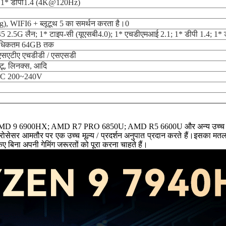
, 1* डीपी1.4 (4K@120Hz)
, WIFI6 + ब्लूटूथ 5 का समर्थन करता है।0
5 2.5G लैन; 1* टाइप-सी (यूएसबी4.0); 1* एचडीएमआई 2.1; 1* डीपी 1.4; 1* 
धिकतम 64GB तक
एसएटीए एचडीडी / एसएसडी
ंटू, लिनक्स, आदि
 AC 200~240V
D 9 6900HX; AMD R7 PRO 6850U; AMD R5 6600U और अन्य उच्च प्रदर्शन
, एएमडी प्रोसेसर आमतौर पर एक उच्च मूल्य / प्रदर्शन अनुपात प्रदान करते हैं।इस
िए बिना अपनी गेमिंग जरूरतों को पूरा करना चाहते हैं।