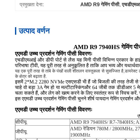
प्रमुखता देना:
AMD R9 गेमिंग पीसी
, 
एचडीएमआई 
उत्पाद वर्णन
AMD R9 7940HS गेमिंग पीस
एएमडी उच्च प्रदर्शन गेमिंग पीसी विवरणः
एचडीएमआई और डीपी पोर्ट से लैस यह मिनी पीसी विभिन्न प्रकार के हा
परिभाषा टीवी, यह पूरी तरह से अनुकूलित है ताकि आप भव्य और यथार्थवाद
यह एक पूरी तरह से तांबे के पंखों वाली शीतलन वास्तुकला से सुसज्जित है,डायरेक्ट
के क्षेत्र को बढ़ाता है.
इसमें 2*M.2 2280 NVMe एसएसडी भी हैं जो बिजली की तरह तेजी से पढ़ने औ
चाहे वो बड़ा 3A गेम हो या मल्टीटास्किंगऔर 64 जीबी तक डीडीआर 5 म
चला सकते हैं, और लेग को खत्म करने के लिए स्वतंत्र रूप से स्विच करें.
इस एएमडी उच्च प्रदर्शन गेमिंग पीसी चुनने शीर्ष पायदान गेमिंग प्रदर्शन
एएमडी उच्च प्रदर्शन गेमिंग पीसी विवरणः
ए
सीपीयू
AMD R9 7940HS/ R7-7840HS; 
AMD रेडियन 780M / 2800MHz, 2
जीपीयू
1900MHz