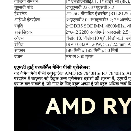
वीडियो समर्थन
1* एचडीएमआई2.1, 1* टाइप-सी (8K)
यूएसबी पोर्ट
3*यूएसबी 2.0; 3*यूएसबी 3.2
ईथरनेट
2*2.5G गीगाबिट ईथरनेट (RTL8125bg)
आई/ओ इंटरफ़ेस
3*यूएसबी2.0; 3*यूएसबी3.2; 2* आरजे4
स्मृति
2*DDR5 SODIMM, 4800MHz, अ
हार्ड डिस्क
2*एम.2 2280 एनवीएमई एसएसडी; 2.5 
ओएस
विंडोज10, विंडोज10 प्रो, विंडोज11, उब
शक्ति
19V / 6.32A 120W, 5.5 / 2.5mm,
आकार
149 मिमी x 145 मिमी x 50 मिमी
वजन
लगभग 800 ग्राम
एएमडी हाई परफॉर्मेंस गेमिंग पीसी प्रोसेसर:
यह गेमिंग मिनी पीसी अनुकूलित AMD R9 7940HS/ R7-7840HS; AM
प्रदर्शन में उत्कृष्ट रहे हैंकुछ अन्य प्रोसेसर ब्रांडों की तुलना में
प्राप्त कर सकते हैं, जो गेमर के लिए बहुत अच्छा है जो बहुत अधिक खर्च क