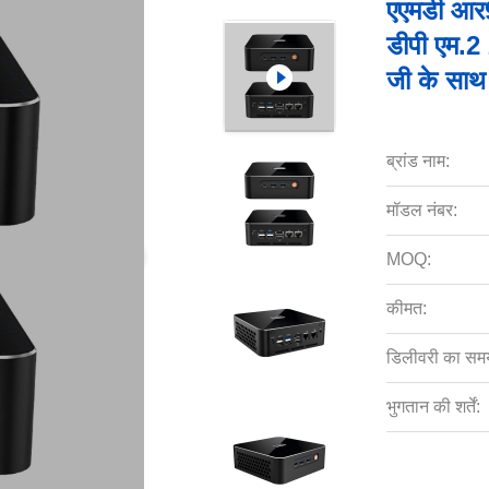
एएमडी आर9
डीपी एम.
जी के साथ
ब्रांड नाम:
मॉडल नंबर:
MOQ:
कीमत:
डिलीवरी का सम
भुगतान की शर्तें: