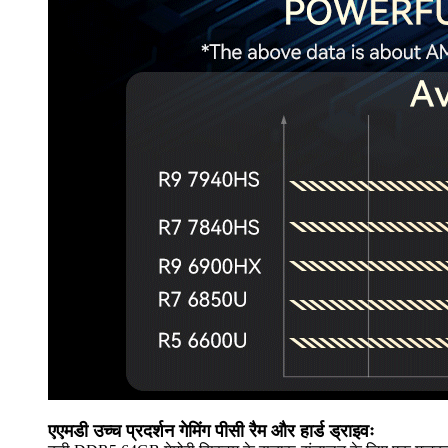
एएमडी उच्च प्रदर्शन गेमिंग पीसी रैम और हार्ड ड्राइवः