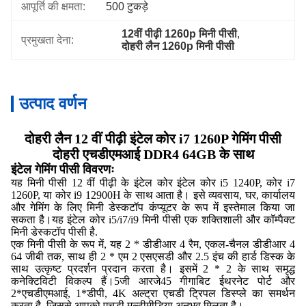
आपूर्ति की क्षमता:
500 टुकड़े
12वीं पीढ़ी 1260p मिनी पीसी
, 
प्रमुखता देना:
दोहरी लैन 1260p मिनी पीसी
उत्पाद वर्णन
दोहरी लैन 12 वीं पीढ़ी इंटेल कोर i7 1260P गेमिंग पीसी
दोहरी एचडीएमआई DDR4 64GB के साथ
इंटेल गेमिंग पीसी विवरणः
यह मिनी पीसी 12 वीं पीढ़ी के इंटेल कोर इंटेल कोर i5 1240P, कोर i7
1260P, या कोर i9 12900H के साथ आता है। इसे व्यवसाय, घर, कार्यालय
और गेमिंग के लिए मिनी डेस्कटॉप कंप्यूटर के रूप में इस्तेमाल किया जा
सकता है।यह इंटेल कोर i5/i7/i9 मिनी पीसी एक शक्तिशाली और कॉम्पैक्ट
मिनी डेस्कटॉप पीसी है.
एक मिनी पीसी के रूप में, यह 2 * डीडीआर 4 रैम, एकल-चैनल डीडीआर 4
64 जीबी तक, साथ ही 2 * एम 2 एसएसडी और 2.5 इंच की हार्ड डिस्क के
साथ उत्कृष्ट प्रदर्शन प्रदान करता है। इसमें 2 * 2 के साथ समृद्ध
कनेक्टिविटी विकल्प हैं।5जी आरजे45 गीगाबिट ईथरनेट पोर्ट और
2*एचडीएमआई, 1*डीपी, 4K अल्ट्रा एचडी ट्रिपल डिस्प्ले का समर्थन
करता है, जिससे आपको एचडी मल्टीमीडिया अनुभव मिलता है।