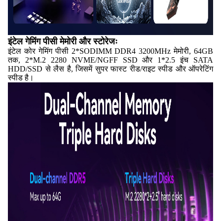
इंटेल गेमिंग पीसी मेमोरी और स्टोरेजः
इंटेल कोर गेमिंग पीसी 2*SODIMM DDR4 3200MHz मेमोरी, 64GB
तक, 2*M.2 2280 NVME/NGFF SSD और 1*2.5 इंच SATA
HDD/SSD से लैस है, जिसमें सुपर फास्ट रीड/राइट स्पीड और ऑपरेटिंग
स्पीड है।