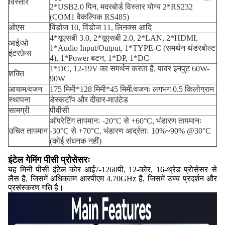
विस्तार
2*USB2.0 पिन, मदरबोर्ड विस्तार योग्य 2*RS232
(COM1 वैकल्पिक RS485)
ओएस
विंडोज 10, विंडोज 11, लिनक्स आदि
4*यूएसबी 3.0, 2*यूएसबी 2.0, 2*LAN, 2*HDMI,
आई/ओ
1*Audio Input/Output, 1*TYPE-C (समर्थन थंडरबोल्ट
इंटरफ़ेस
4), 1*Power बटन, 1*DP, 1*DC
1*DC, 12-19V का समर्थन करता है, पावर इनपुट 60W-
शक्ति
90W
आयाम/वजन
175 मिमी*128 मिमी*45 मिमी/वजनः लगभग 0.5 किलोग्राम
स्थापना
डेस्कटॉप और दीवार-माउंटेड
सामग्री
पीवीसी
ऑपरेटिंग तापमानः -20°C से +60°C, भंडारण तापमानः
उचित तापमान
-30°C से +70°C, भंडारण आर्द्रताः 10%~90% @30°C
(कोई संघनक नहीं)
इंटेल गेमिंग पीसी प्रोसेसरः
यह मिनी पीसी इंटेल कोर आई7-1260पी, 12-कोर, 16-थ्रेड प्रोसेसर से
लैस है, जिसमें अधिकतम आरपीएम 4.70GHz है, जिसमें उच्च प्रदर्शन और
प्रसंस्करण गति है।