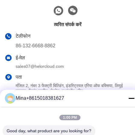
त्वरित संपर्क करें
टेलीफोन
86-132-6668-8862
ई-मेल
sales07@helorcloud.com
पता
मंजिल 2, नंबर 3 फैक्ट्री बिल्डिंग, इंडस्ट्रियल एरिया ऑफ बक्सिया, लियूई
समुदाय, हेंगगंग स्ट्रीट, शेन्ज़ेन, गुआंग्डोंग, चीन
Mina+8615018381627
गोपनीयता नीति
|
साइटमैप
1:00 PM
चीन अच्छी गुणवत्ता मिनी पीसी देने वाला।कॉपीराइट © 2024-2026 Shenzhen
Helor Cloud Computer Co., Ltd. . सब ठीक हैंआरक्षित.
Good day, what product are you looking for?