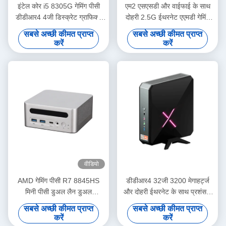
इंटेल कोर i5 8305G गेमिंग पीसी
एम2 एसएसडी और वाईफाई के साथ
डीडीआर4 4जी डिस्क्रेट ग्राफिक्स
दोहरी 2.5G ईथरनेट एएमडी गेमिंग
के साथ
कंप्यूटर 4K एचडी डिस्प्ले का समर्थन
सबसे अच्छी कीमत प्राप्त
सबसे अच्छी कीमत प्राप्त
करता है
करें
करें
वीडियो
AMD गेमिंग पीसी R7 8845HS
डीडीआर4 32जी 3200 मेगाहर्ट्ज
मिनी पीसी डुअल लैन डुअल
और दोहरी ईथरनेट के साथ प्रशंसक
डीडीआर5 और यूएसबी 40
रहित Ryzen R7 5800H गेमिंग
सबसे अच्छी कीमत प्राप्त
सबसे अच्छी कीमत प्राप्त
मिनी पीसी
करें
करें