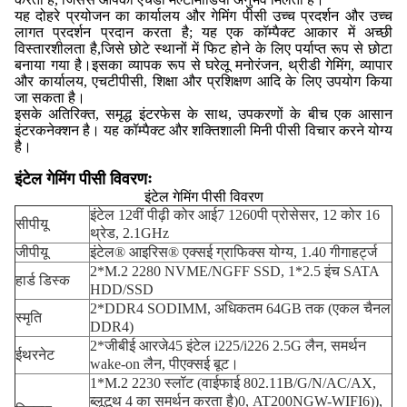
यह दोहरे प्रयोजन का कार्यालय और गेमिंग पीसी उच्च प्रदर्शन और उच्च
लागत प्रदर्शन प्रदान करता है; यह एक कॉम्पैक्ट आकार में अच्छी
विस्तारशीलता है,जिसे छोटे स्थानों में फिट होने के लिए पर्याप्त रूप से छोटा
बनाया गया है।इसका व्यापक रूप से घरेलू मनोरंजन, थ्रीडी गेमिंग, व्यापार
और कार्यालय, एचटीपीसी, शिक्षा और प्रशिक्षण आदि के लिए उपयोग किया
जा सकता है।
इसके अतिरिक्त, समृद्ध इंटरफेस के साथ, उपकरणों के बीच एक आसान
इंटरकनेक्शन है। यह कॉम्पैक्ट और शक्तिशाली मिनी पीसी विचार करने योग्य
है।
इंटेल गेमिंग पीसी विवरणः
इंटेल गेमिंग पीसी विवरण
इंटेल 12वीं पीढ़ी कोर आई7 1260पी प्रोसेसर, 12 कोर 16
सीपीयू
थ्रेड, 2.1GHz
जीपीयू
इंटेल® आइरिस® एक्सई ग्राफिक्स योग्य, 1.40 गीगाहर्ट्ज
2*M.2 2280 NVME/NGFF SSD, 1*2.5 इंच SATA
हार्ड डिस्क
HDD/SSD
2*DDR4 SODIMM, अधिकतम 64GB तक (एकल चैनल
स्मृति
DDR4)
2*जीबीई आरजे45 इंटेल i225/i226 2.5G लैन, समर्थन
ईथरनेट
wake-on लैन, पीएक्सई बूट।
1*M.2 2230 स्लॉट (वाईफाई 802.11B/G/N/AC/AX,
ब्लूटूथ 4 का समर्थन करता है)0, AT200NGW-WIFI6)),