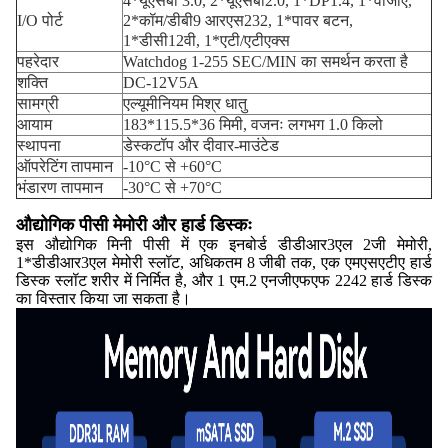
4*यूएसबी 3.0, 2*यूएसबी2.0, 1*DP1.4, 1*वीजीए,
I/O पोर्ट
2*कॉम/डीबी9 आरएस232, 1*पावर बटन,
1*डीसी12वी, 1*एटी/एटीएक्स
पहरेदार
Watchdog 1-255 SEC/MIN का समर्थन करता है
शक्ति
DC-12V5A
सामग्री
एल्यूमीनियम मिश्र धातु
आयाम
183*115.5*36 मिमी, वजनः लगभग 1.0 किलो
स्थापना
डेस्कटॉप और दीवार-माउंटेड
ऑपरेटिंग तापमान
-10°C से +60°C
भंडारण तापमान
-30°C से +70°C
औद्योगिक पीसी मेमोरी और हार्ड डिस्कः
इस औद्योगिक मिनी पीसी में एक इनबोर्ड डीडीआर3एल 2जी मेमोरी,
1*डीडीआर3एल मेमोरी स्लॉट, अधिकतम 8 जीबी तक, एक एमएसएटीए हार्ड
डिस्क स्लॉट शरीर में निर्मित है, और 1 एम.2 एनजीएफएफ 2242 हार्ड डिस्क
का विस्तार किया जा सकता है।