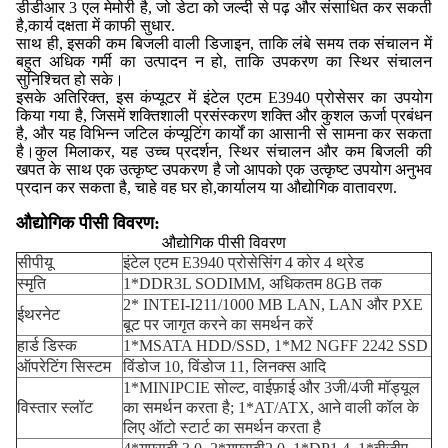
डीडीआर 3 एल मेमोरी है, जो डेटा को जल्दी से पढ़ और संसाधित कर सकती
है,कार्य दक्षता में काफी सुधार.
साथ ही, इसकी कम बिजली वाली डिजाइन, ताकि लंबे समय तक संचालन में
बहुत अधिक गर्मी का उत्पादन न हो, ताकि उपकरण का स्थिर संचालन
सुनिश्चित हो सके।
इसके अतिरिक्त, इस कंप्यूटर में इंटेल एटम E3940 प्रोसेसर का उपयोग
किया गया है, जिसमें शक्तिशाली प्रसंस्करण शक्ति और कुशल ऊर्जा प्रबंधन
है, और यह विभिन्न जटिल कंप्यूटिंग कार्यों का आसानी से सामना कर सकता
है।कुल मिलाकर, यह उच्च प्रदर्शन, स्थिर संचालन और कम बिजली की
खपत के साथ एक उत्कृष्ट उपकरण है जो आपको एक उत्कृष्ट उपयोग अनुभव
प्रदान कर सकता है, चाहे वह घर हो,कार्यालय या औद्योगिक वातावरण.
औद्योगिक पीसी विवरण:
औद्योगिक पीसी विवरण
सीपीयू
इंटेल एटम E3940 प्रोसेसिंग 4 कोर 4 थ्रेड
स्मृति
1*DDR3L SODIMM, अधिकतम 8GB तक
2* INTEI-I211/1000 MB LAN, LAN और PXE
ईथरनेट
बूट पर जागृत करने का समर्थन करें
हार्ड डिस्क
1*MSATA HDD/SSD, 1*M2 NGFF 2242 SSD
ऑपरेटिंग सिस्टम
विंडोज 10, विंडोज 11, लिनक्स आदि
1*MINIPCIE सोल्ट, वाईफ़ाई और 3जी/4जी मॉड्यूल
विस्तार स्लॉट
का समर्थन करता है; 1*AT/ATX, आने वाली कॉल के
लिए ऑटो स्टार्ट का समर्थन करता है