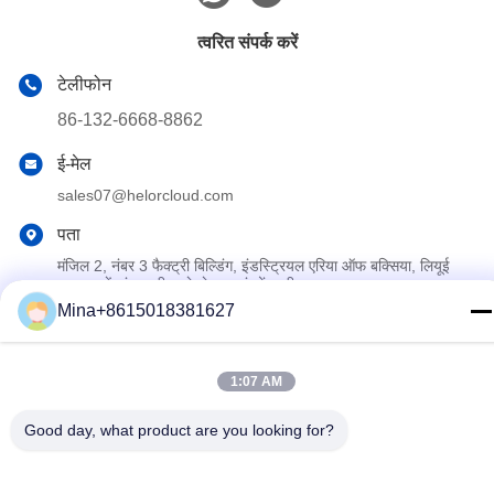
त्वरित संपर्क करें
टेलीफोन
86-132-6668-8862
ई-मेल
sales07@helorcloud.com
पता
मंजिल 2, नंबर 3 फैक्ट्री बिल्डिंग, इंडस्ट्रियल एरिया ऑफ बक्सिया, लियूई
समुदाय, हेंगगंग स्ट्रीट, शेन्ज़ेन, गुआंग्डोंग, चीन
Mina+8615018381627
गोपनीयता नीति
|
साइटमैप
1:07 AM
चीन अच्छी गुणवत्ता मिनी पीसी देने वाला।कॉपीराइट © 2024-2026 Shenzhen
Helor Cloud Computer Co., Ltd. . सब ठीक हैंआरक्षित.
Good day, what product are you looking for?