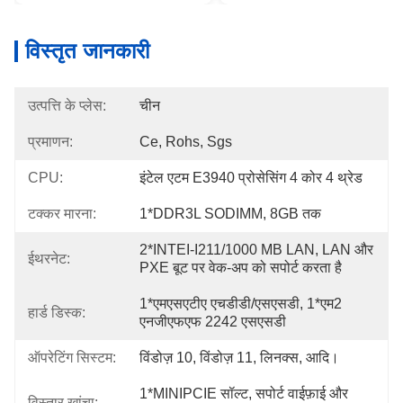
विस्तृत जानकारी
उत्पत्ति के प्लेस:
चीन
प्रमाणन:
Ce, Rohs, Sgs
CPU:
इंटेल एटम E3940 प्रोसेसिंग 4 कोर 4 थ्रेड
टक्कर मारना:
1*DDR3L SODIMM, 8GB तक
2*INTEI-I211/1000 MB LAN, LAN और 
ईथरनेट:
PXE बूट पर वेक-अप को सपोर्ट करता है
1*एमएसएटीए एचडीडी/एसएसडी, 1*एम2 
हार्ड डिस्क:
एनजीएफएफ 2242 एसएसडी
ऑपरेटिंग सिस्टम:
विंडोज़ 10, विंडोज़ 11, लिनक्स, आदि।
1*MINIPCIE सॉल्ट, सपोर्ट वाईफ़ाई और 
विस्तार खांचा: