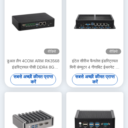
वीडियो
वीडियो
डुअल लैन 4COM ARM RK3568
इंटेल सीरीज फैनलेस इंडस्ट्रियल
इंडस्ट्रियल पीसी DDR4 8G
मिनी कंप्यूटर 4 गीगाबिट ईथरनेट लैन
EMMC 16G एंड्रॉयड 11 एम्बेडेड
6COM
सबसे अच्छी कीमत प्राप्त
सबसे अच्छी कीमत प्राप्त
मिनी पीसी
करें
करें