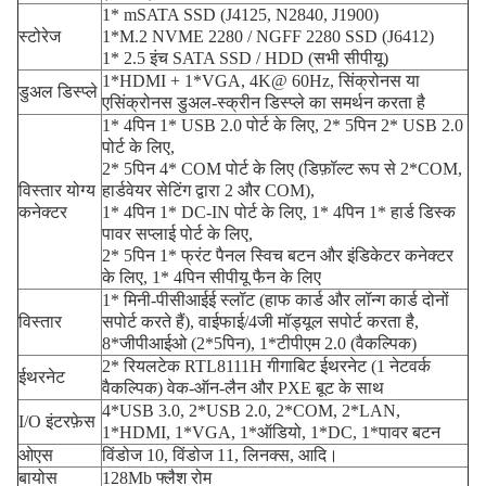
1* mSATA SSD (J4125, N2840, J1900)
स्टोरेज
1*M.2 NVME 2280 / NGFF 2280 SSD (J6412)
1* 2.5 इंच SATA SSD / HDD (सभी सीपीयू)
1*HDMI + 1*VGA, 4K@ 60Hz, सिंक्रोनस या
डुअल डिस्प्ले
एसिंक्रोनस डुअल-स्क्रीन डिस्प्ले का समर्थन करता है
1* 4पिन 1* USB 2.0 पोर्ट के लिए, 2* 5पिन 2* USB 2.0
पोर्ट के लिए,
2* 5पिन 4* COM पोर्ट के लिए (डिफ़ॉल्ट रूप से 2*COM,
विस्तार योग्य
हार्डवेयर सेटिंग द्वारा 2 और COM),
कनेक्टर
1* 4पिन 1* DC-IN पोर्ट के लिए, 1* 4पिन 1* हार्ड डिस्क
पावर सप्लाई पोर्ट के लिए,
2* 5पिन 1* फ्रंट पैनल स्विच बटन और इंडिकेटर कनेक्टर
के लिए, 1* 4पिन सीपीयू फैन के लिए
1* मिनी-पीसीआईई स्लॉट (हाफ कार्ड और लॉन्ग कार्ड दोनों
विस्तार
सपोर्ट करते हैं), वाईफाई/4जी मॉड्यूल सपोर्ट करता है,
8*जीपीआईओ (2*5पिन), 1*टीपीएम 2.0 (वैकल्पिक)
2* रियलटेक RTL8111H गीगाबिट ईथरनेट (1 नेटवर्क
ईथरनेट
वैकल्पिक) वेक-ऑन-लैन और PXE बूट के साथ
4*USB 3.0, 2*USB 2.0, 2*COM, 2*LAN,
I/O इंटरफ़ेस
1*HDMI, 1*VGA, 1*ऑडियो, 1*DC, 1*पावर बटन
ओएस
विंडोज 10, विंडोज 11, लिनक्स, आदि।
बायोस
128Mb फ्लैश रोम