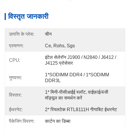
विस्तृत जानकारी
उत्पत्ति के प्लेस:
चीन
प्रमाणन:
Ce, Rohs, Sgs
इंटेल सेलेरॉन J1900 / N2840 / J6412 / 
CPU:
J4125 प्रोसेसर
1*SODIMM DDR4 / 1*SODIMM 
गुणवत्ता:
DDR3L
1* मिनी-पीसीआईई स्लॉट, वाईफ़ाई/4जी 
विस्तार:
मॉड्यूल का समर्थन करें
ईथरनेट:
2* रियलटेक RTL8111H गीगाबिट ईथरनेट
पैकेजिंग विवरण:
कार्टन का डिब्बा