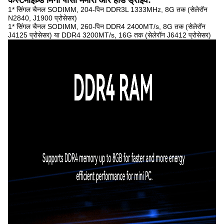
कस्टमाइज़्ड मिनी पीसी मेमोरी और हार्ड ड्राइव:
1* सिंगल चैनल SODIMM, 204-पिन DDR3L 1333MHz, 8G तक (सेलेरॉन
N2840, J1900 प्रोसेसर)
1* सिंगल चैनल SODIMM, 260-पिन DDR4 2400MT/s, 8G तक (सेलेरॉन
J4125 प्रोसेसर) या DDR4 3200MT/s, 16G तक (सेलेरॉन J6412 प्रोसेसर)