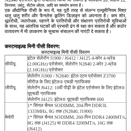
विंडोज 10, विंडोज 11,
लिनक्स, उबंटू, सेंटोस ओएस, आदि का समर्थन करता है।
एक औद्योगिक पीसी के रूप में, यह पूरी तरह से संलग्न एल्यूमीनियम मिश्र
धातु धातु शरीर और फैनलेस कूलिंग डिज़ाइन को अपनाता है। कम शोर,
धूलरोधी, जलरोधक, पहनने के प्रतिरोधी और संक्षारण प्रतिरोधी सुविधाओं
के साथ, यह आंतरिक घटकों की प्रभावी ढंग से रक्षा कर सकता है और कठोर
वातावरण में भी उपकरण के सुचारू संचालन की गारंटी दे सकता है।
कस्टमाइज़्ड मिनी पीसी विवरण:
कस्टमाइज़्ड मिनी पीसी विवरण
इंटेल सेलेरॉन J1900 / J6412 / J4125 4-कोर 4-थ्रेड
सीपीयू
(2.00GHz) प्रोसेसर, सेलेरॉन N2840 2-कोर 2-थ्रेड
(2.16GHz) प्रोसेसर
सेलेरॉन J1900 / N2840: इंटेल एटम प्रोसेसर Z3700
सीरीज़ के लिए इंटेल® एचडी ग्राफिक्स
जीपीयू
सेलेरॉन J6412: 10वीं पीढ़ी के इंटेल प्रोसेसर के लिए इंटेल®
यूएचडी ग्राफिक्स
सेलेरॉन J4125: इंटेल® यूएचडी ग्राफिक्स 600
1* सिंगल चैनल SODIMM, 204-पिन DDR3L
1333MHz, 8G तक (N2840, J1900)
मेमोरी
1* सिंगल चैनल SODIMM, 260-पिन DDR4 2400MT/s,
8G तक (J4125) या DDR4 3200MT/s, 16G तक
(J6412)