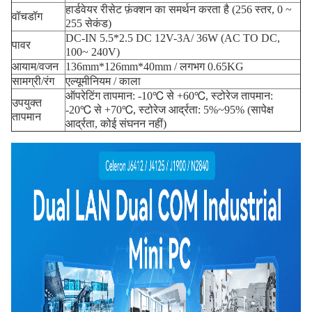
हार्डवेयर रीसेट फ़ंक्शन का समर्थन करता है (256 स्तर, 0 ~
वॉचडॉग
255 सेकंड)
DC-IN 5.5*2.5 DC 12V-3A/ 36W (AC TO DC,
पावर
100~ 240V)
आयाम/वजन
136mm*126mm*40mm / लगभग 0.65KG
सामग्री/रंग
एल्यूमीनियम / काला
ऑपरेटिंग तापमान: -10℃ से +60℃, स्टोरेज तापमान:
उपयुक्त
-20℃ से +70℃, स्टोरेज आर्द्रता: 5%~95% (सापेक्ष
तापमान
आर्द्रता, कोई संघनन नहीं)