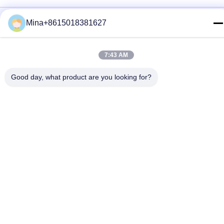
गोपनीयता नीति
|
साइटमैप
Mina+8615018381627
चीन अच्छी गुणवत्ता मिनी पीसी देने वाला।कॉपीराइट © 2024-2026 Shenzhen
Helor Cloud Computer Co., Ltd. . सब ठीक हैंआरक्षित.
7:43 AM
Good day, what product are you looking for?