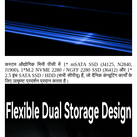
कस्टम औद्योगिक मिनी पीसी में 1* mSATA SSD (J4125, N2840,
J1900), 1*M.2 NVME 2280 / NGFF 2280 SSD (J6412) और 1*
2.5 इंच SATA SSD / HDD (सभी सीपीयू) हैं, जो दैनिक कंप्यूटिंग कार्यों के
लिए उत्कृष्ट प्रदर्शन प्रदान करता है।