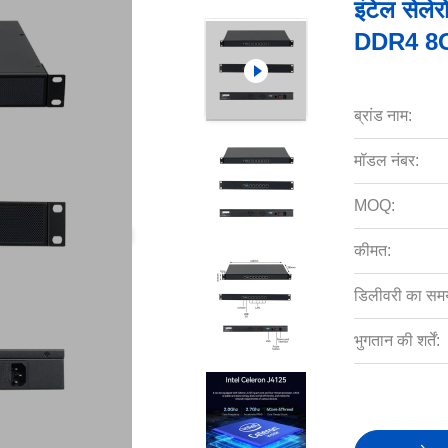
इंटेल से
DDR4 8G र
ब्रांड नाम:
मॉडल नंबर:
MOQ:
कीमत:
डिलीवरी का सम
भुगतान की शर्तें: