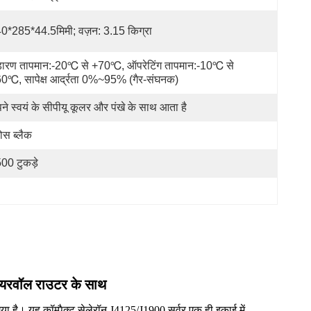
0*285*44.5मिमी; वज़न: 3.15 किग्रा
डारण तापमान:-20℃ से +70℃, ऑपरेटिंग तापमान:-10℃ से 
0℃, सापेक्ष आर्द्रता 0%~95% (गैर-संघनक)
ने स्वयं के सीपीयू कूलर और पंखे के साथ आता है
लोस ब्लैक
00 टुकड़े
यरवॉल राउटर के साथ
या है। यह कॉम्पैक्ट सेलेरॉन J4125/J1900 सर्वर एक ही इकाई में