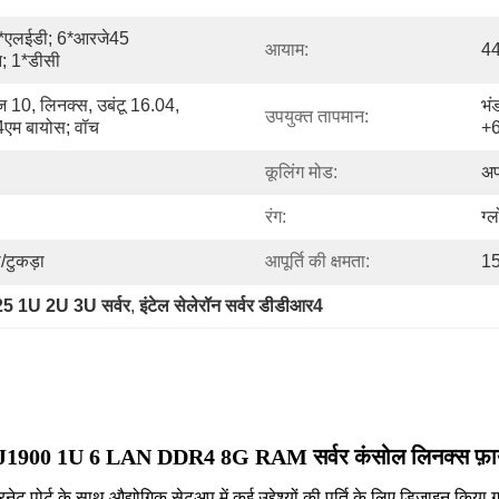
एलईडी; 6*आरजे45 
आयाम:
44
; 1*डीसी
ज 10, लिनक्स, उबंटू 16.04, 
भं
उपयुक्त तापमान:
4एम बायोस; वॉच
+6
कूलिंग मोड:
अप
रंग:
ग्
/टुकड़ा
आपूर्ति की क्षमता:
15
5 1U 2U 3U सर्वर
, 
इंटेल सेलेरॉन सर्वर डीडीआर4
25 J1900 1U 6 LAN DDR4 8G RAM सर्वर कंसोल लिनक्स फ़ा
ोर्ट के साथ औद्योगिक सेटअप में कई उद्देश्यों की पूर्ति के लिए डिज़ाइन किया ग