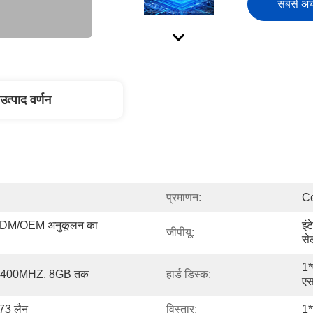
सबसे अच्
उत्पाद वर्णन
प्रमाणन:
Ce
(ODM/OEM अनुकूलन का 
इं
जीपीयू:
से
1*
2400MHZ, 8GB तक
हार्ड डिस्क:
ए
73 लैन
विस्तार:
1*