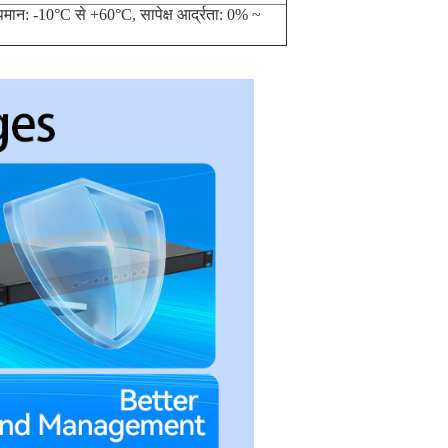
मान: -10°C से +60°C, सापेक्ष आर्द्रता: 0% ~