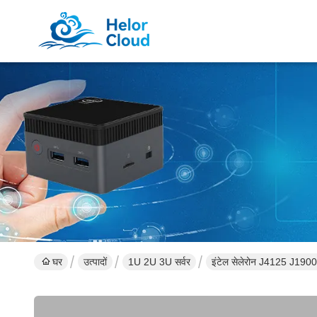
घर
उत्पादों
1U 2U 3U सर्वर
इंटेल सेलेरोन J4125 J190