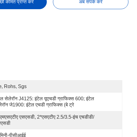
छी कीमत प्राप्त करें
अब संपर्क करें
, Rohs, Sgs
टेल सेलेरॉन J4125: इंटेल यूएचडी ग्राफिक्स 600; इंटेल 
लेरॉन जे1900: इंटेल एचडी ग्राफिक्स (बे ट्रे
एमएसएटीए एसएसडी, 2*एसएटीए 2.5/3.5-इंच एचडीडी/
सएसडी
मिनी-पीसीआईई