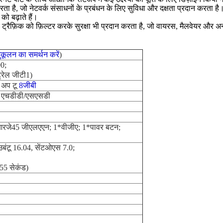
ा है, जो नेटवर्क संसाधनों के प्रबंधन के लिए सुविधा और दक्षता प्रदान करता है
ो बढ़ाते हैं।
र्क ट्रैफ़िक को फ़िल्टर करके सुरक्षा भी प्रदान करता है, जो वायरस, मैलवेयर और 
लन का समर्थन करें
)
00;
ट्रेल जीटी1)
, अप टू
8जीबी
एचडीडी/एसएसडी
रजे45 जीएलएएन; 1*वीजीए; 1*पावर बटन;
उबंटू 16.04, सेंटओएस 7.0;
255 सेकंड)