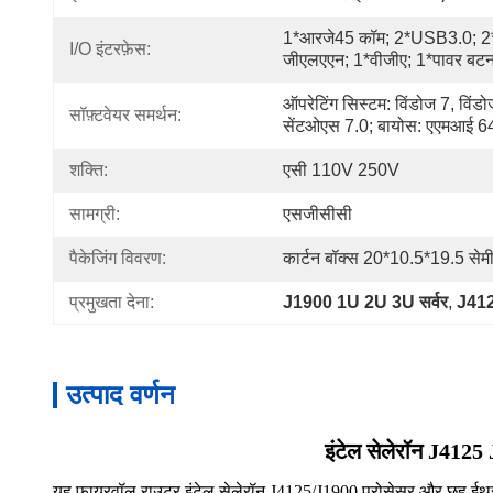
1*आरजे45 कॉम; 2*USB3.0; 2*
I/O इंटरफ़ेस:
जीएलएएन; 1*वीजीए; 1*पावर बटन
ऑपरेटिंग सिस्टम: विंडोज 7, विंडो
सॉफ़्टवेयर समर्थन:
सेंटओएस 7.0; बायोस: एएमआई 6
शक्ति:
एसी 110V 250V
सामग्री:
एसजीसीसी
पैकेजिंग विवरण:
कार्टन बॉक्स 20*10.5*19.5 सेमी
प्रमुखता देना:
J1900 1U 2U 3U सर्वर
, 
J412
उत्पाद वर्णन
इंटेल सेलेरॉन J41
यह फ़ायरवॉल राउटर इंटेल सेलेरॉन J4125/J1900 प्रोसेसर और छह ईथरनेट प