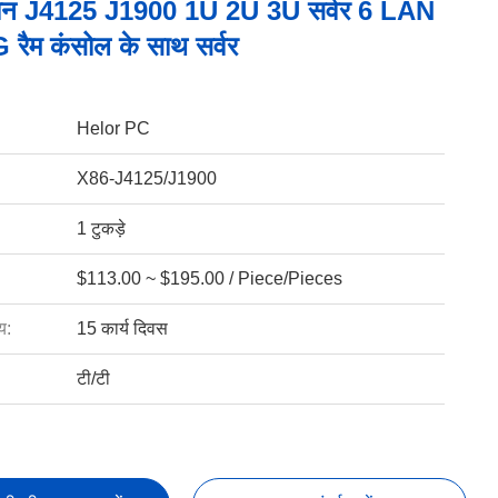
लेरोन J4125 J1900 1U 2U 3U सर्वर 6 LAN
ैम कंसोल के साथ सर्वर
Helor PC
X86-J4125/J1900
1 टुकड़े
$113.00 ~ $195.00 / Piece/Pieces
य:
15 कार्य दिवस
टी/टी