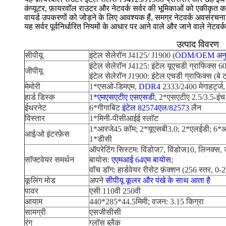
कंप्यूटर, फ़ायरवॉल राउटर और नेटवर्क सर्वर की भूमिकाओं को एकीकृत करत
वायर्ड उपकरणों को जोड़ने के लिए आवश्यक हैं, समग्र नेटवर्क अवसंरचना क
यह सर्वर पूर्वनिर्धारित नियमों के आधार पर आने वाले और जाने वाले नेटव
उत्पाद विवरण
सीपीयू
इंटेल सेलेरॉन J4125/ J1900 (
ODM/OEM अनुकू
इंटेल सेलेरॉन J4125: इंटेल यूएचडी ग्राफिक्स 6
जीपीयू
इंटेल सेलेरॉन J1900: इंटेल एचडी ग्राफिक्स (बे 
मेमोरी
1*एसओ-डिमएम,
DDR4
2333/2400 मेगाहर्ट्ज
हार्ड डिस्क
1*एमएसएटीए एसएसडी,
2*एसएटीए 2.5/3.5-इंच
ईथरनेट
6*गीगाबिट
इंटेल 82574एल/82573
लैन
विस्तार
1*मिनी-पीसीआईई स्लॉट
1*आरजे45 कॉम; 2*यूएसबी3.0; 2*एलईडी; 6*आ
आई/ओ इंटरफ़ेस
1*डीसी
ऑपरेटिंग सिस्टम: विंडोज7, विंडोज10, लिनक्स, 
सॉफ्टवेयर समर्थन
बायोस:
एएमआई 64एम बायोस
;
वॉच डॉग: हार्डवेयर रीसेट फ़ंक्शन (256 स्तर, 0-
कूलिंग मोड
अपने
सीपीयू कूलर और पंखे के साथ आता है
पावर
एसी 110वी 250वी
आयाम
440*285*44.5मिमी; वजन: 3.15 किग्रा
सामग्री
एसजीसीसी
रंग
ग्लॉस ब्लैक