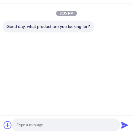
सोशल मीडिया
8:35 PM
त्वरित संपर्क करें
Good day, what product are you looking for?
टेलीफोन
86-132-6668-8862
ई-मेल
sales07@helorcloud.com
पता
मंजिल 2, नंबर 3 फैक्ट्री बिल्डिंग, इंडस्ट्रियल एरिया ऑफ बक्सिया, लियूई
समुदाय, हेंगगंग स्ट्रीट, शेन्ज़ेन, गुआंग्डोंग, चीन
गोपनीयता नीति
|
साइटमैप
चीन अच्छी गुणवत्ता मिनी पीसी देने वाला।कॉपीराइट © 2024-2026 Shenzhen
Helor Cloud Computer Co., Ltd. . सब ठीक हैंआरक्षित.