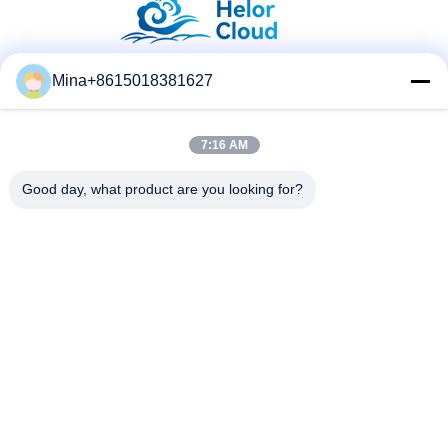
Mina+8615018381627
सोशल मीडिया
7:16 AM
त्वरित संपर्क करें
Good day, what product are you looking for?
टेलीफोन
86-132-6668-8862
ई-मेल
sales07@helorcloud.com
पता
मंजिल 2, नंबर 3 फैक्ट्री बिल्डिंग, इंडस्ट्रियल एरिया ऑफ बक्सिया, लियूई
समुदाय, हेंगगंग स्ट्रीट, शेन्ज़ेन, गुआंग्डोंग, चीन