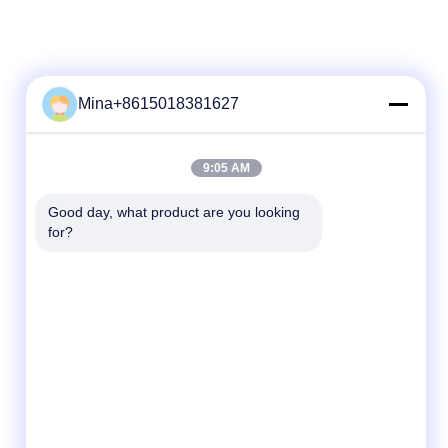
Mina+8615018381627
त्वरित संपर्क करें
9:05 AM
टेलीफोन
Good day, what product are you looking 
for?
86-132-6668-8862
ई-मेल
sales07@helorcloud.com
पता
मंजिल 2, नंबर 3 फैक्ट्री बिल्डिंग, इंडस्ट्रियल एरिया ऑफ
बक्सिया, लियूई समुदाय, हेंगगंग स्ट्रीट, शेन्ज़ेन, गुआंग्डोंग,
चीन