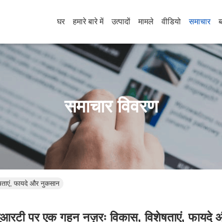
घर
हमारे बारे में
उत्पादों
मामले
वीडियो
समाचार
ब
समाचार विवरण
षताएं, फायदे और नुकसान
ूआरटी पर एक गहन नज़रः विकास, विशेषताएं, फायदे