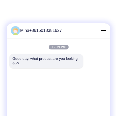
Mina+8615018381627
त्वरित संपर्क करें
12:39 PM
टेलीफोन
Good day, what product are you looking 
for?
86-132-6668-8862
ई-मेल
sales07@helorcloud.com
पता
मंजिल 2, नंबर 3 फैक्ट्री बिल्डिंग, इंडस्ट्रियल एरिया ऑफ
बक्सिया, लियूई समुदाय, हेंगगंग स्ट्रीट, शेन्ज़ेन, गुआंग्डोंग,
चीन