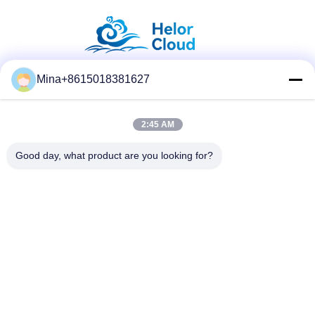
Mina+8615018381627
सोशल मीडिया
2:45 AM
त्वरित संपर्क करें
Good day, what product are you looking for?
टेलीफोन
86-132-6668-8862
ई-मेल
sales07@helorcloud.com
पता
मंजिल 2, नंबर 3 फैक्ट्री बिल्डिंग, इंडस्ट्रियल एरिया ऑफ बक्सिया, लियूई
समुदाय, हेंगगंग स्ट्रीट, शेन्ज़ेन, गुआंग्डोंग, चीन