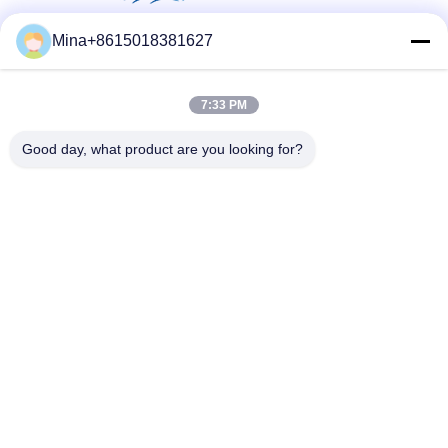
Mina+8615018381627
सोशल मीडिया
7:33 PM
त्वरित संपर्क करें
Good day, what product are you looking for?
टेलीफोन
86-132-6668-8862
ई-मेल
sales07@helorcloud.com
पता
मंजिल 2, नंबर 3 फैक्ट्री बिल्डिंग, इंडस्ट्रियल एरिया ऑफ बक्सिया, लियूई
समुदाय, हेंगगंग स्ट्रीट, शेन्ज़ेन, गुआंग्डोंग, चीन
गोपनीयता नीति
|
साइटमैप